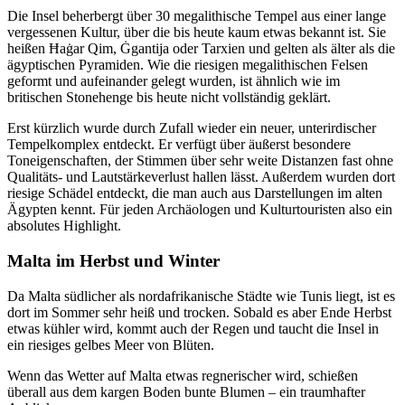
Die Insel beherbergt über 30 megalithische Tempel aus einer lange
vergessenen Kultur, über die bis heute kaum etwas bekannt ist. Sie
heißen Ħaġar Qim, Ġgantija oder Tarxien und gelten als älter als die
ägyptischen Pyramiden. Wie die riesigen megalithischen Felsen
geformt und aufeinander gelegt wurden, ist ähnlich wie im
britischen Stonehenge bis heute nicht vollständig geklärt.
Erst kürzlich wurde durch Zufall wieder ein neuer, unterirdischer
Tempelkomplex entdeckt. Er verfügt über äußerst besondere
Toneigenschaften, der Stimmen über sehr weite Distanzen fast ohne
Qualitäts- und Lautstärkeverlust hallen lässt. Außerdem wurden dort
riesige Schädel entdeckt, die man auch aus Darstellungen im alten
Ägypten kennt. Für jeden Archäologen und Kulturtouristen also ein
absolutes Highlight.
Malta im Herbst und Winter
Da Malta südlicher als nordafrikanische Städte wie Tunis liegt, ist es
dort im Sommer sehr heiß und trocken. Sobald es aber Ende Herbst
etwas kühler wird, kommt auch der Regen und taucht die Insel in
ein riesiges gelbes Meer von Blüten.
Wenn das Wetter auf Malta etwas regnerischer wird, schießen
überall aus dem kargen Boden bunte Blumen – ein traumhafter