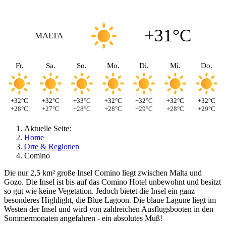
+31°C
MALTA
Fr.
Sa.
So.
Mo.
Di.
Mi.
Do.
+32°C
+32°C
+33°C
+32°C
+32°C
+32°C
+32°C
+28°C
+27°C
+28°C
+28°C
+29°C
+28°C
+29°C
Aktuelle Seite:
Home
Orte & Regionen
Comino
Die nur 2,5 km² große Insel Comino liegt zwischen Malta und
Gozo. Die Insel ist bis auf das Comino Hotel unbewohnt und besitzt
so gut wie keine Vegetation. Jedoch bietet die Insel ein ganz
besonderes Highlight, die Blue Lagoon. Die blaue Lagune liegt im
Westen der Insel und wird von zahlreichen Ausflugsbooten in den
Sommermonaten angefahren - ein absolutes Muß!