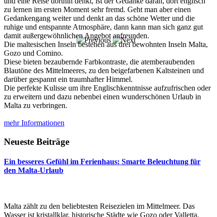
und eine Reise dorthin denkt, ist der Gedanke daran, dort englisch
zu lernen im ersten Moment sehr fremd. Geht man aber einen
Gedankengang weiter und denkt an das schöne Wetter und die
ruhige und entspannte Atmosphäre, dann kann man sich ganz gut
damit außergewöhnlichen Angebot anfreunden.
Die maltesischen Inseln bestehen aus drei bewohnten Inseln Malta,
Gozo und Comino.
Diese bieten bezaubernde Farbkontraste, die atemberaubenden
Blautöne des Mittelmeeres, zu den beigefarbenen Kaltsteinen und
darüber gespannt ein traumhafter Himmel.
Die perfekte Kulisse um ihre Englischkenntnisse aufzufrischen oder
zu erweitern und dazu nebenbei einen wunderschönen Urlaub in
Malta zu verbringen.
mehr Informationen
Neueste Beiträge
Ein besseres Gefühl im Ferienhaus: Smarte Beleuchtung für
den Malta-Urlaub
Malta zählt zu den beliebtesten Reisezielen im Mittelmeer. Das
Wasser ist kristallklar, historische Städte wie Gozo oder Valletta,