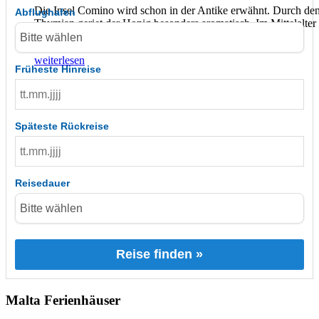
Die Insel Comino wird schon in der Antike erwähnt. Durch de
Abflughafen
Thymian geriet der Honig besonders aromatisch. Im Mittelalter
Gefangenen Kümmel angebaut, daher auch der Name
…
weiterlesen
Früheste Hinreise
Späteste Rückreise
Reisedauer
Reise finden »
Malta Ferienhäuser