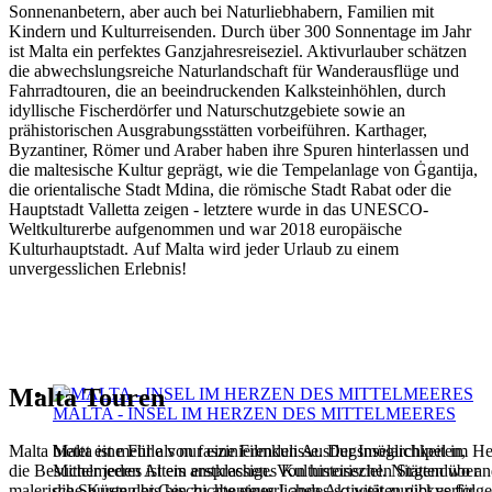
Sonnenanbetern, aber auch bei Naturliebhabern, Familien mit
Kindern und Kulturreisenden. Durch über 300 Sonnentage im Jahr
ist Malta ein perfektes Ganzjahresreiseziel. Aktivurlauber schätzen
die abwechslungsreiche Naturlandschaft für Wanderausflüge und
Fahrradtouren, die an beeindruckenden Kalksteinhöhlen, durch
idyllische Fischerdörfer und Naturschutzgebiete sowie an
prähistorischen Ausgrabungsstätten vorbeiführen. Karthager,
Byzantiner, Römer und Araber haben ihre Spuren hinterlassen und
die maltesische Kultur geprägt, wie die Tempelanlage von Ġgantija,
die orientalische Stadt Mdina, die römische Stadt Rabat oder die
Hauptstadt Valletta zeigen - letztere wurde in das UNESCO-
Weltkulturerbe aufgenommen und war 2018 europäische
Kulturhauptstadt. Auf Malta wird jeder Urlaub zu einem
unvergesslichen Erlebnis!
Malta Touren
MALTA - INSEL IM HERZEN DES MITTELMEERES
Malta bietet eine Fülle von faszinierenden Ausflugsmöglichkeiten,
Malta ist mehr als nur eine Filmkulisse. Der Inselarchipel im H
die Besucher jeden Alters ansprechen. Von historischen Stätten über
Mittelmeeres ist ein erstklassiges Kulturreiseziel. Nirgendwo 
malerische Küsten bis hin zu abenteuerlichen Aktivitäten gibt es für
die Spuren der Geschichte eines Landes so weit zurückverfolg