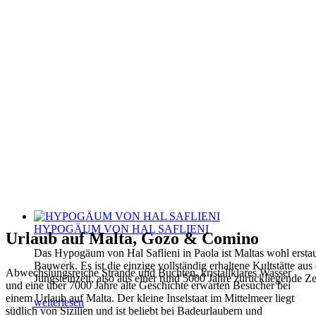
HYPOGÄUM VON HAL SAFLIENI
Urlaub auf Malta, Gozo & Comino
Das Hypogäum von Hal Saflieni in Paola ist Maltas wohl erstau
Bauwerk. Es ist die einzige vollständig erhaltene Kultstätte aus
Abwechslungsreiche Strände und Buchten, kristallklares Wasser
Jungsteinzeit, also aus einer rund 5000 Jahre zurückliegende Ze
und eine über 7000 Jahre alte Geschichte erwarten Besucher bei
einem Urlaub auf Malta. Der kleine Inselstaat im Mittelmeer liegt
weiterlesen
südlich von Sizilien und ist beliebt bei Badeurlaubern und