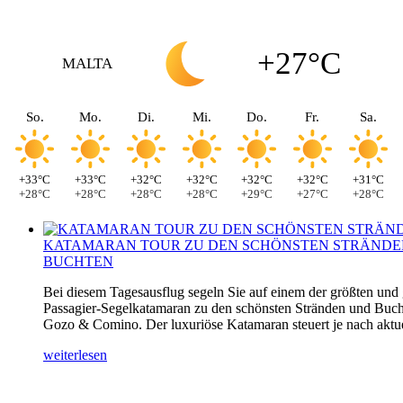
+27°C
MALTA
So.
Mo.
Di.
Mi.
Do.
Fr.
Sa.
+33°C
+33°C
+32°C
+32°C
+32°C
+32°C
+31°C
+28°C
+28°C
+28°C
+28°C
+29°C
+27°C
+28°C
KATAMARAN TOUR ZU DEN SCHÖNSTEN STRÄNDE
BUCHTEN
Bei diesem Tagesausflug segeln Sie auf einem der größten und
Passagier-Segelkatamaran zu den schönsten Stränden und Buch
Gozo & Comino. Der luxuriöse Katamaran steuert je nach aktuel
weiterlesen