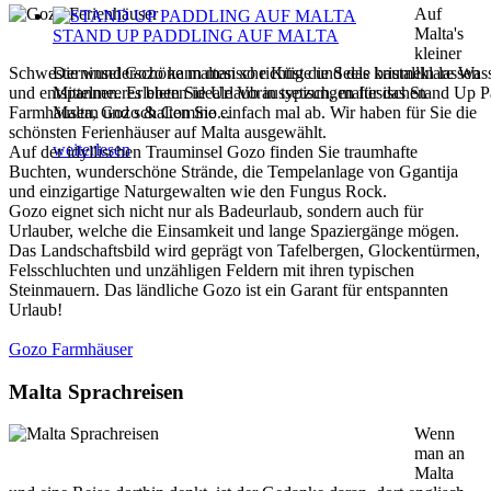
Auf
Malta's
STAND UP PADDLING AUF MALTA
kleiner
Schwesterninsel Gozo kann man so richtig die Seele baumeln lassen
Die wunderschöne maltesische Küste und das kristallklare Was
und entspannen. Erleben Sie Urlaub in typisch, maltesischen
Mittelmeeres bieten ideale Voraussetzungen für das Stand Up P
Farmhäusern und schalten Sie einfach mal ab. Wir haben für Sie die
Malta, Gozo & Comino...
schönsten Ferienhäuser auf Malta ausgewählt.
weiterlesen
Auf der idyllischen Trauminsel Gozo finden Sie traumhafte
Buchten, wunderschöne Strände, die Tempelanlage von Ggantija
und einzigartige Naturgewalten wie den Fungus Rock.
Gozo eignet sich nicht nur als Badeurlaub, sondern auch für
Urlauber, welche die Einsamkeit und lange Spaziergänge mögen.
Das Landschaftsbild wird geprägt von Tafelbergen, Glockentürmen,
Felsschluchten und unzähligen Feldern mit ihren typischen
Steinmauern. Das ländliche Gozo ist ein Garant für entspannten
Urlaub!
Gozo Farmhäuser
Malta Sprachreisen
Wenn
man an
Malta