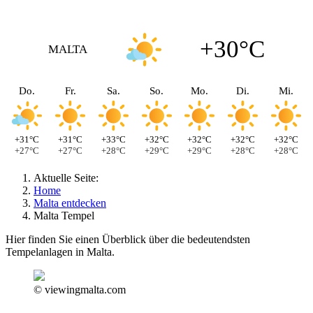
+30°C
MALTA
Do.
Fr.
Sa.
So.
Mo.
Di.
Mi.
+31°C
+31°C
+33°C
+32°C
+32°C
+32°C
+32°C
+27°C
+27°C
+28°C
+29°C
+29°C
+28°C
+28°C
Aktuelle Seite:
Home
Malta entdecken
Malta Tempel
Hier finden Sie einen Überblick über die bedeutendsten
Tempelanlagen in Malta.
© viewingmalta.com