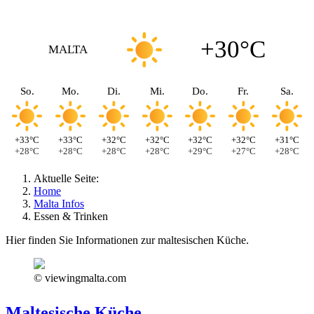
+30°C
MALTA
So.
Mo.
Di.
Mi.
Do.
Fr.
Sa.
+33°C
+33°C
+32°C
+32°C
+32°C
+32°C
+31°C
+28°C
+28°C
+28°C
+28°C
+29°C
+27°C
+28°C
Aktuelle Seite:
Home
Malta Infos
Essen & Trinken
Hier finden Sie Informationen zur maltesischen Küche.
© viewingmalta.com
Maltesische Küche