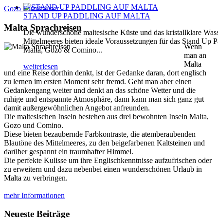
Gozo Farmhäuser
STAND UP PADDLING AUF MALTA
Malta Sprachreisen
Die wunderschöne maltesische Küste und das kristallklare Was
Mittelmeeres bieten ideale Voraussetzungen für das Stand Up P
Wenn
Malta, Gozo & Comino...
man an
Malta
weiterlesen
und eine Reise dorthin denkt, ist der Gedanke daran, dort englisch
zu lernen im ersten Moment sehr fremd. Geht man aber einen
Gedankengang weiter und denkt an das schöne Wetter und die
ruhige und entspannte Atmosphäre, dann kann man sich ganz gut
damit außergewöhnlichen Angebot anfreunden.
Die maltesischen Inseln bestehen aus drei bewohnten Inseln Malta,
Gozo und Comino.
Diese bieten bezaubernde Farbkontraste, die atemberaubenden
Blautöne des Mittelmeeres, zu den beigefarbenen Kaltsteinen und
darüber gespannt ein traumhafter Himmel.
Die perfekte Kulisse um ihre Englischkenntnisse aufzufrischen oder
zu erweitern und dazu nebenbei einen wunderschönen Urlaub in
Malta zu verbringen.
mehr Informationen
Neueste Beiträge