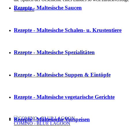
Rezepte - Maltesische Saucen
weiterlesen
Rezepte - Maltesische Schalen- u. Krustentiere
Rezepte - Maltesische Spezialitäten
Rezepte - Maltesische Suppen & Eintöpfe
Rezepte - Maltesische vegetarische Gerichte
Rezepte - Maltesische Vorspeisen
COMINO - BLUE LAGOON