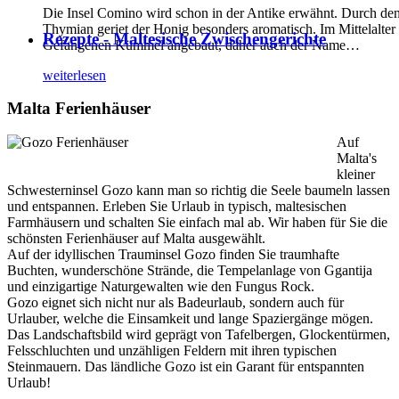
Die Insel Comino wird schon in der Antike erwähnt. Durch de
Thymian geriet der Honig besonders aromatisch. Im Mittelalter
Rezepte - Maltesische Zwischengerichte
Gefangenen Kümmel angebaut, daher auch der Name
…
weiterlesen
Malta Ferienhäuser
Auf
Malta's
kleiner
Schwesterninsel Gozo kann man so richtig die Seele baumeln lassen
und entspannen. Erleben Sie Urlaub in typisch, maltesischen
Farmhäusern und schalten Sie einfach mal ab. Wir haben für Sie die
schönsten Ferienhäuser auf Malta ausgewählt.
Auf der idyllischen Trauminsel Gozo finden Sie traumhafte
Buchten, wunderschöne Strände, die Tempelanlage von Ggantija
und einzigartige Naturgewalten wie den Fungus Rock.
Gozo eignet sich nicht nur als Badeurlaub, sondern auch für
Urlauber, welche die Einsamkeit und lange Spaziergänge mögen.
Das Landschaftsbild wird geprägt von Tafelbergen, Glockentürmen,
Felsschluchten und unzähligen Feldern mit ihren typischen
Steinmauern. Das ländliche Gozo ist ein Garant für entspannten
Urlaub!