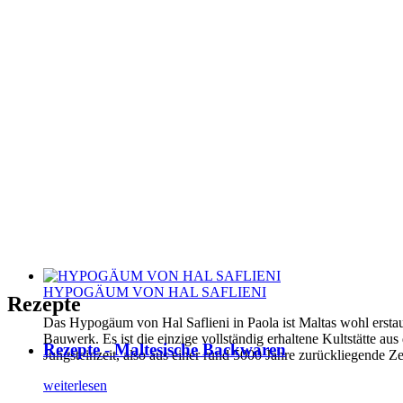
HYPOGÄUM VON HAL SAFLIENI
Rezepte
Das Hypogäum von Hal Saflieni in Paola ist Maltas wohl erstau
Bauwerk. Es ist die einzige vollständig erhaltene Kultstätte aus
Rezepte - Maltesische Backwaren
Jungsteinzeit, also aus einer rund 5000 Jahre zurückliegende Ze
weiterlesen