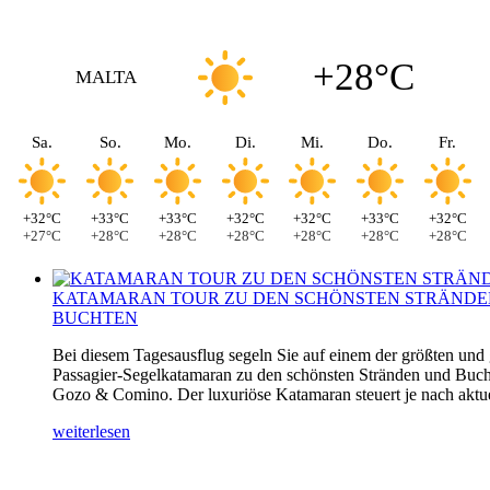
+28°C
MALTA
Sa.
So.
Mo.
Di.
Mi.
Do.
Fr.
+32°C
+33°C
+33°C
+32°C
+32°C
+33°C
+32°C
+27°C
+28°C
+28°C
+28°C
+28°C
+28°C
+28°C
KATAMARAN TOUR ZU DEN SCHÖNSTEN STRÄNDE
BUCHTEN
Bei diesem Tagesausflug segeln Sie auf einem der größten und
Passagier-Segelkatamaran zu den schönsten Stränden und Buch
Gozo & Comino. Der luxuriöse Katamaran steuert je nach aktuel
weiterlesen