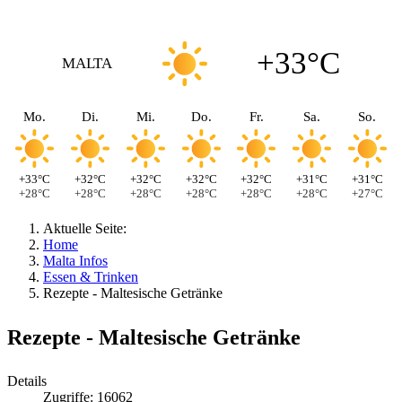
+33°C
MALTA
Mo.
Di.
Mi.
Do.
Fr.
Sa.
So.
+33°C
+32°C
+32°C
+32°C
+32°C
+31°C
+31°C
+28°C
+28°C
+28°C
+28°C
+28°C
+28°C
+27°C
Aktuelle Seite:
Home
Malta Infos
Essen & Trinken
Rezepte - Maltesische Getränke
Rezepte - Maltesische Getränke
Details
Zugriffe: 16062