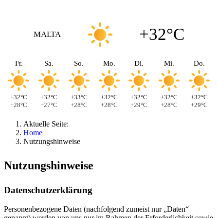
+32°C
MALTA
Fr.
Sa.
So.
Mo.
Di.
Mi.
Do.
+32°C
+32°C
+33°C
+32°C
+32°C
+32°C
+32°C
+28°C
+27°C
+28°C
+28°C
+29°C
+28°C
+29°C
Aktuelle Seite:
Home
Nutzungshinweise
Nutzungshinweise
Datenschutzerklärung
Personenbezogene Daten (nachfolgend zumeist nur „Daten“
genannt) werden von uns nur im Rahmen der Erforderlichkeit sowie