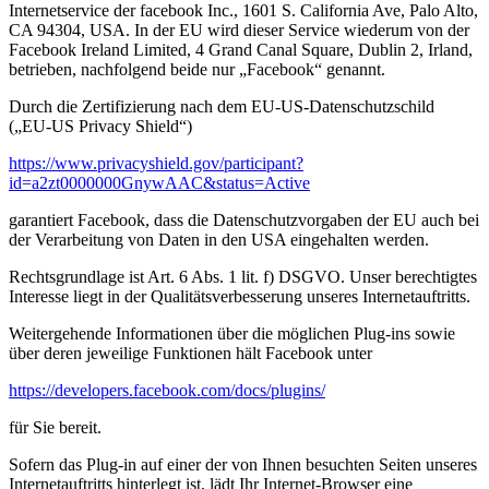
Internetservice der facebook Inc., 1601 S. California Ave, Palo Alto,
CA 94304, USA. In der EU wird dieser Service wiederum von der
Facebook Ireland Limited, 4 Grand Canal Square, Dublin 2, Irland,
betrieben, nachfolgend beide nur „Facebook“ genannt.
Durch die Zertifizierung nach dem EU-US-Datenschutzschild
(„EU-US Privacy Shield“)
https://www.privacyshield.gov/participant?
id=a2zt0000000GnywAAC&status=Active
garantiert Facebook, dass die Datenschutzvorgaben der EU auch bei
der Verarbeitung von Daten in den USA eingehalten werden.
Rechtsgrundlage ist Art. 6 Abs. 1 lit. f) DSGVO. Unser berechtigtes
Interesse liegt in der Qualitätsverbesserung unseres Internetauftritts.
Weitergehende Informationen über die möglichen Plug-ins sowie
über deren jeweilige Funktionen hält Facebook unter
https://developers.facebook.com/docs/plugins/
für Sie bereit.
Sofern das Plug-in auf einer der von Ihnen besuchten Seiten unseres
Internetauftritts hinterlegt ist, lädt Ihr Internet-Browser eine