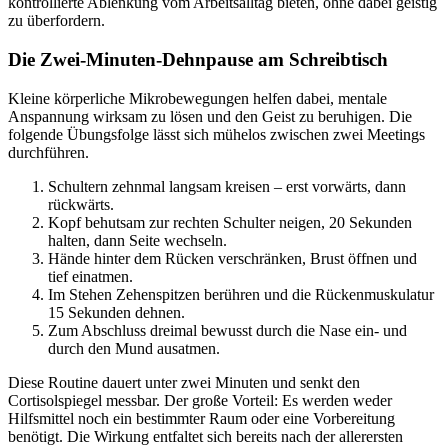
kontrollierte Ablenkung vom Arbeitsalltag bieten, ohne dabei geistig
zu überfordern.
Die Zwei-Minuten-Dehnpause am Schreibtisch
Kleine körperliche Mikrobewegungen helfen dabei, mentale
Anspannung wirksam zu lösen und den Geist zu beruhigen. Die
folgende Übungsfolge lässt sich mühelos zwischen zwei Meetings
durchführen.
Schultern zehnmal langsam kreisen – erst vorwärts, dann
rückwärts.
Kopf behutsam zur rechten Schulter neigen, 20 Sekunden
halten, dann Seite wechseln.
Hände hinter dem Rücken verschränken, Brust öffnen und
tief einatmen.
Im Stehen Zehenspitzen berühren und die Rückenmuskulatur
15 Sekunden dehnen.
Zum Abschluss dreimal bewusst durch die Nase ein- und
durch den Mund ausatmen.
Diese Routine dauert unter zwei Minuten und senkt den
Cortisolspiegel messbar. Der große Vorteil: Es werden weder
Hilfsmittel noch ein bestimmter Raum oder eine Vorbereitung
benötigt. Die Wirkung entfaltet sich bereits nach der allerersten