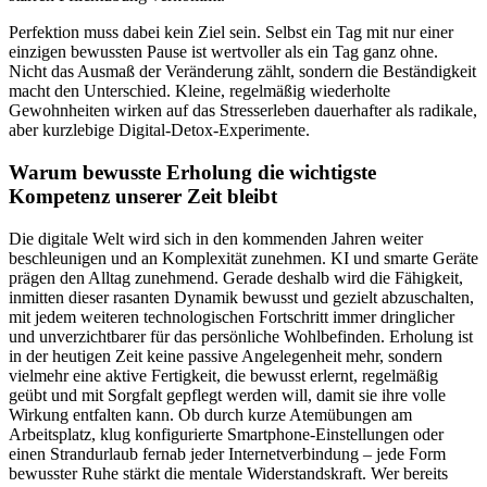
Perfektion muss dabei kein Ziel sein. Selbst ein Tag mit nur einer
einzigen bewussten Pause ist wertvoller als ein Tag ganz ohne.
Nicht das Ausmaß der Veränderung zählt, sondern die Beständigkeit
macht den Unterschied. Kleine, regelmäßig wiederholte
Gewohnheiten wirken auf das Stresserleben dauerhafter als radikale,
aber kurzlebige Digital-Detox-Experimente.
Warum bewusste Erholung die wichtigste
Kompetenz unserer Zeit bleibt
Die digitale Welt wird sich in den kommenden Jahren weiter
beschleunigen und an Komplexität zunehmen. KI und smarte Geräte
prägen den Alltag zunehmend. Gerade deshalb wird die Fähigkeit,
inmitten dieser rasanten Dynamik bewusst und gezielt abzuschalten,
mit jedem weiteren technologischen Fortschritt immer dringlicher
und unverzichtbarer für das persönliche Wohlbefinden. Erholung ist
in der heutigen Zeit keine passive Angelegenheit mehr, sondern
vielmehr eine aktive Fertigkeit, die bewusst erlernt, regelmäßig
geübt und mit Sorgfalt gepflegt werden will, damit sie ihre volle
Wirkung entfalten kann. Ob durch kurze Atemübungen am
Arbeitsplatz, klug konfigurierte Smartphone-Einstellungen oder
einen Strandurlaub fernab jeder Internetverbindung – jede Form
bewusster Ruhe stärkt die mentale Widerstandskraft. Wer bereits