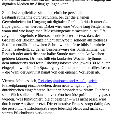
digitalen Medien im Alltag gelingen kann.
Zunächst empfiehlt es sich, eine ehrliche persönliche
Bestandsaufnahme durchzuführen, bei der die eigenen
Gewohnheiten im Umgang mit digitalen Geräten kritisch unter die
Lupe genommen werden. Dabei wird eine Woche lang festgehalten,
wann und wie lange man Bildschirmgeräte tatsächlich nutzt. Oft
zeigen die Ergebnisse überraschende Muster – etwa, dass der
Großteil der Bildschirmzeit nicht auf Arbeit, sondern auf zielloses
Scrollen entfällt. Im zweiten Schritt werden feste bildschirmfreie
Zonen festgelegt, zu denen beispielsweise das Schlafzimmer, der
Esstisch oder auch die erste halbe Stunde nach dem Aufwachen
gehören können. Drittens hilft ein konkreter Wochenrhythmus, in
dem mindestens drei feste Erholungsblöcke von jeweils 30 Minuten
eingeplant werden. Ob Spaziergang, Gartenarbeit oder stilles Lesen
– die Wahl der Aktivität hängt von den eigenen Vorlieben ab.
Viertens lohnt es sich,
Reiseinspirationen und Ausflugsziele
in die
Freizeitplanung einzubeziehen, denn neue Umgebungen
durchbrechen eingefahrene Routinen besonders wirksam. Fünftens
schließlich sollte der Plan alle vier Wochen überprüft und angepasst
werden. Was funktioniert, bleibt bestehen – was nicht passt, wird
durch neue Ansätze ersetzt. Dieser iterative Prozess sorgt dafür, dass
die persönliche Erholungsstrategie lebendig bleibt und nicht zur
starren Pflichtübung verkommt.