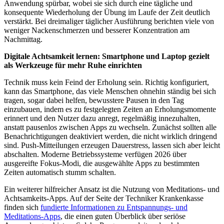
Anwendung spürbar, wobei sie sich durch eine tägliche und
konsequente Wiederholung der Übung im Laufe der Zeit deutlich
verstärkt. Bei dreimaliger täglicher Ausführung berichten viele von
weniger Nackenschmerzen und besserer Konzentration am
Nachmittag.
Digitale Achtsamkeit lernen: Smartphone und Laptop gezielt
als Werkzeuge für mehr Ruhe einrichten
Technik muss kein Feind der Erholung sein. Richtig konfiguriert,
kann das Smartphone, das viele Menschen ohnehin ständig bei sich
tragen, sogar dabei helfen, bewusstere Pausen in den Tag
einzubauen, indem es zu festgelegten Zeiten an Erholungsmomente
erinnert und den Nutzer dazu anregt, regelmäßig innezuhalten,
anstatt pausenlos zwischen Apps zu wechseln. Zunächst sollten alle
Benachrichtigungen deaktiviert werden, die nicht wirklich dringend
sind. Push-Mitteilungen erzeugen Dauerstress, lassen sich aber leicht
abschalten. Moderne Betriebssysteme verfügen 2026 über
ausgereifte Fokus-Modi, die ausgewählte Apps zu bestimmten
Zeiten automatisch stumm schalten.
Ein weiterer hilfreicher Ansatz ist die Nutzung von Meditations- und
Achtsamkeits-Apps. Auf der Seite der Techniker Krankenkasse
finden sich
fundierte Informationen zu Entspannungs- und
Meditations-Apps
, die einen guten Überblick über seriöse