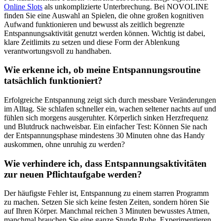
Online Slots
als unkomplizierte Unterbrechung. Bei NOVOLINE
finden Sie eine Auswahl an Spielen, die ohne großen kognitiven
Aufwand funktionieren und bewusst als zeitlich begrenzte
Entspannungsaktivität genutzt werden können. Wichtig ist dabei,
klare Zeitlimits zu setzen und diese Form der Ablenkung
verantwortungsvoll zu handhaben.
Wie erkenne ich, ob meine Entspannungsroutine
tatsächlich funktioniert?
Erfolgreiche Entspannung zeigt sich durch messbare Veränderungen
im Alltag. Sie schlafen schneller ein, wachen seltener nachts auf und
fühlen sich morgens ausgeruhter. Körperlich sinken Herzfrequenz
und Blutdruck nachweisbar. Ein einfacher Test: Können Sie nach
der Entspannungsphase mindestens 30 Minuten ohne das Handy
auskommen, ohne unruhig zu werden?
Wie verhindere ich, dass Entspannungsaktivitäten
zur neuen Pflichtaufgabe werden?
Der häufigste Fehler ist, Entspannung zu einem starren Programm
zu machen. Setzen Sie sich keine festen Zeiten, sondern hören Sie
auf Ihren Körper. Manchmal reichen 3 Minuten bewusstes Atmen,
manchmal brauchen Sie eine ganze Stunde Ruhe. Experimentieren