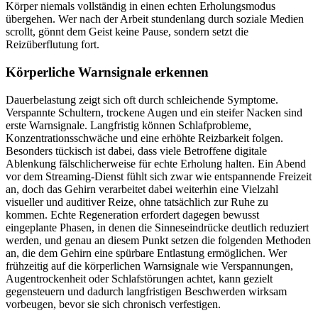
Körper niemals vollständig in einen echten Erholungsmodus
übergehen. Wer nach der Arbeit stundenlang durch soziale Medien
scrollt, gönnt dem Geist keine Pause, sondern setzt die
Reizüberflutung fort.
Körperliche Warnsignale erkennen
Dauerbelastung zeigt sich oft durch schleichende Symptome.
Verspannte Schultern, trockene Augen und ein steifer Nacken sind
erste Warnsignale. Langfristig können Schlafprobleme,
Konzentrationsschwäche und eine erhöhte Reizbarkeit folgen.
Besonders tückisch ist dabei, dass viele Betroffene digitale
Ablenkung fälschlicherweise für echte Erholung halten. Ein Abend
vor dem Streaming-Dienst fühlt sich zwar wie entspannende Freizeit
an, doch das Gehirn verarbeitet dabei weiterhin eine Vielzahl
visueller und auditiver Reize, ohne tatsächlich zur Ruhe zu
kommen. Echte Regeneration erfordert dagegen bewusst
eingeplante Phasen, in denen die Sinneseindrücke deutlich reduziert
werden, und genau an diesem Punkt setzen die folgenden Methoden
an, die dem Gehirn eine spürbare Entlastung ermöglichen. Wer
frühzeitig auf die körperlichen Warnsignale wie Verspannungen,
Augentrockenheit oder Schlafstörungen achtet, kann gezielt
gegensteuern und dadurch langfristigen Beschwerden wirksam
vorbeugen, bevor sie sich chronisch verfestigen.