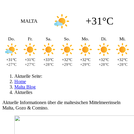
+31°C
MALTA
Do.
Fr.
Sa.
So.
Mo.
Di.
Mi.
+31°C
+31°C
+33°C
+32°C
+32°C
+32°C
+32°C
+27°C
+27°C
+28°C
+29°C
+29°C
+28°C
+28°C
Aktuelle Seite:
Home
Malta Blog
Aktuelles
Aktuelle Informationen über die maltesischen Mittelmeerinseln
Malta, Gozo & Comino.