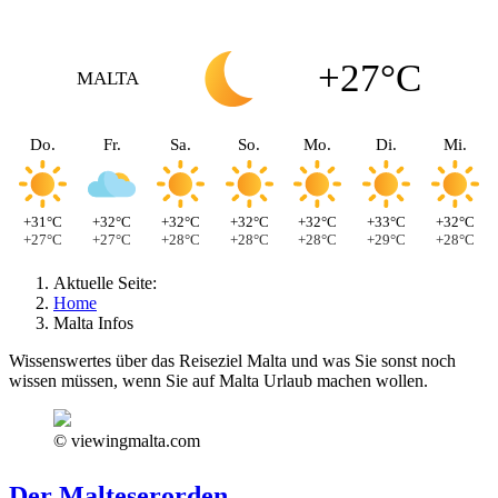
+27°C
MALTA
Do.
Fr.
Sa.
So.
Mo.
Di.
Mi.
+31°C
+32°C
+32°C
+32°C
+32°C
+33°C
+32°C
+27°C
+27°C
+28°C
+28°C
+28°C
+29°C
+28°C
Aktuelle Seite:
Home
Malta Infos
Wissenswertes über das Reiseziel Malta und was Sie sonst noch
wissen müssen, wenn Sie auf Malta Urlaub machen wollen.
© viewingmalta.com
Der Malteserorden