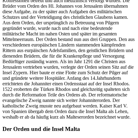
Konfessionen betreut und auch medizinisch versorgt wurden. Die
Brüder vom Orden des Hl. Johannes von Jerusalem übernahmen
diese Aufgabe, zu der später auch Aufgaben des militärischen
Schutzes und der Verteidigung des christlichen Glaubens kamen.
Aus dem Orden, der ursprünglich zu Betreuung von Pilgern
gegründet wurde, wurde nach und nach eine bedeutende
militärische Macht im nahen Osten und später im gesamten
Mittelmeerraum. Der Orden bestand nun aus drei Gruppen. Den aus
verschiedenen europäischen Ländern stammenden kämpfenden
Rittern aus eurpäischen Adelsfamilien, den geistlichen Brüdern und
dienenden Brüdern, die für die Krankenpflege und Versorgung
Bedürftiger zuständig waren. Als im Jahr 1291 die Christen aus
Jerusalem vertrieben wurden, verlegte der Orden seinen Sitz auf die
Insel Zypern. Hier baute er eine Flotte zum Schutz der Pilger auf
und gründete weitere Hospitäler. Anfang des 14.Jahrhunderts
errichteten die Johanniter einen Ordensstaat auf der Insel Rhodos.
1522 eroberten die Türken Rhodos und gleichzeitig spalteten sich
durch die Reformation Teile des Ordens ab. Der reformatorische
evangelische Zweig nannte sich weiter Johanniterorden. Der
katholische Zweig musste neu aufgebaut werden. Kaiser Karl V.
von Spanien übergab dem Orden dazu die Insel Malta als Lehen,
weshalb er ab da häufig kurz als Malteserorden bezeichnet wurde.
Der Orden und die Insel Malta