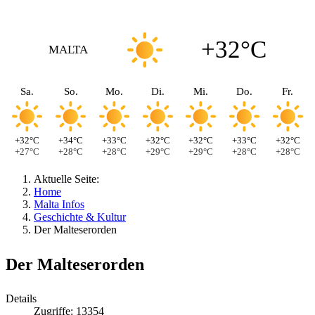
+32°C
MALTA
Sa.
So.
Mo.
Di.
Mi.
Do.
Fr.
+32°C
+34°C
+33°C
+32°C
+32°C
+33°C
+32°C
+27°C
+28°C
+28°C
+29°C
+29°C
+28°C
+28°C
Aktuelle Seite:
Home
Malta Infos
Geschichte & Kultur
Der Malteserorden
Der Malteserorden
Details
Zugriffe: 13354