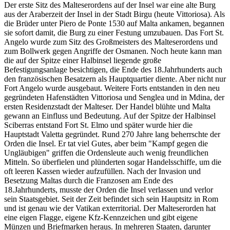
Der erste Sitz des Malteserordens auf der Insel war eine alte Burg
aus der Araberzeit der Insel in der Stadt Birgu (heute Vittoriosa). Als
die Brüder unter Piero de Ponte 1530 auf Malta ankamen, begannen
sie sofort damit, die Burg zu einer Festung umzubauen. Das Fort St.
Angelo wurde zum Sitz des Großmeisters des Malteserordens und
zum Bollwerk gegen Angriffe der Osmanen. Noch heute kann man
die auf der Spitze einer Halbinsel liegende große
Befestigungsanlage besichtigen, die Ende des 18.Jahrhunderts auch
den französischen Besatzern als Hauptquartier diente. Aber nicht nur
Fort Angelo wurde ausgebaut. Weitere Forts entstanden in den neu
gegründeten Hafenstädten Vittoriosa und Senglea und in Mdina, der
ersten Residenzstadt der Malteser. Der Handel blühte und Malta
gewann an Einfluss und Bedeutung. Auf der Spitze der Halbinsel
Sciberras entstand Fort St. Elmo und später wurde hier die
Hauptstadt Valetta gegründet. Rund 270 Jahre lang beherrschte der
Orden die Insel. Er tat viel Gutes, aber beim "Kampf gegen die
Ungläubigen" griffen die Ordensleute auch wenig freundlichen
Mitteln. So überfielen und plünderten sogar Handelsschiffe, um die
oft leeren Kassen wieder aufzufüllen. Nach der Invasion und
Besetzung Maltas durch die Franzosen am Ende des
18.Jahrhunderts, musste der Orden die Insel verlassen und verlor
sein Staatsgebiet. Seit der Zeit befindet sich sein Hauptsitz in Rom
und ist genau wie der Vatikan exterritorial. Der Malteserorden hat
eine eigen Flagge, eigene Kfz-Kennzeichen und gibt eigene
Münzen und Briefmarken heraus. In mehreren Staaten, darunter