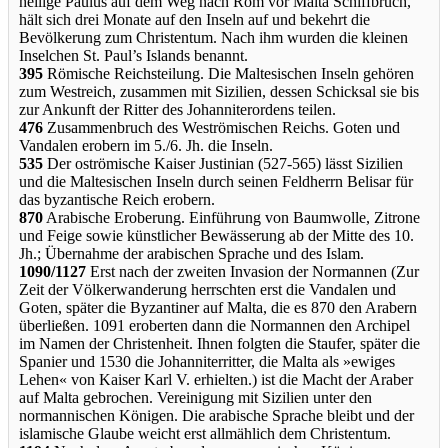
heilige Paulus auf dem Weg nach Rom vor Malta Schiffbruch,
hält sich drei Monate auf den Inseln auf und bekehrt die
Bevölkerung zum Christentum. Nach ihm wurden die kleinen
Inselchen St. Paul’s Islands benannt.
395
Römische Reichsteilung. Die Maltesischen Inseln gehören
zum Westreich, zusammen mit Sizilien, dessen Schicksal sie bis
zur Ankunft der Ritter des Johanniterordens teilen.
476
Zusammenbruch des Weströmischen Reichs. Goten und
Vandalen erobern im 5./6. Jh. die Inseln.
535
Der oströmische Kaiser Justinian (527-565) lässt Sizilien
und die Maltesischen Inseln durch seinen Feldherrn Belisar für
das byzantische Reich erobern.
870
Arabische Eroberung. Einführung von Baumwolle, Zitrone
und Feige sowie künstlicher Bewässerung ab der Mitte des 10.
Jh.; Übernahme der arabischen Sprache und des Islam.
1090/1127
Erst nach der zweiten Invasion der Normannen (Zur
Zeit der Völkerwanderung herrschten erst die Vandalen und
Goten, später die Byzantiner auf Malta, die es 870 den Arabern
überließen. 1091 eroberten dann die Normannen den Archipel
im Namen der Christenheit. Ihnen folgten die Staufer, später die
Spanier und 1530 die Johanniterritter, die Malta als »ewiges
Lehen« von Kaiser Karl V. erhielten.) ist die Macht der Araber
auf Malta gebrochen. Vereinigung mit Sizilien unter den
normannischen Königen. Die arabische Sprache bleibt und der
islamische Glaube weicht erst allmählich dem Christentum.