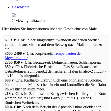
Geschichte
© viewingmalta.com
Hier finden Sie Informationen über die Geschichte von Malta.
6. Jt. v. Chr.
In der Jungsteinzeit wandern die ersten Siedler
vermutlich aus Sizilien auf dem Seeweg nach Malta und Gozo
ein.
3600-2400 v. Chr.
Kupferzeit.
Tempelbauten der
Megalithkultur
.
2300-850 v. Chr.
Bronzezeit. Dolmenanlagen; Schleifspuren.
850 v. Chr.
Phönizische Besiedlung. Das Seevolk aus dem
Ostmittelmeerraum benutzt den sicheren Hafen (malet=Zuflucht)
als Handelsstützpunkt.
600 v. Chr.
Karthago, ursprünglich eine phönizische Kolonie,
übernimmt die Maltesischen Inseln und kontrolliert die Schiffahrt
im westlichen Mittelmeer.
218 v. Chr.
Im 2. Punischen Krieg zwischen Karthago und Rom
werden Malta ("Melita") und Gozo ("Gaulus") Teil des
römischen Weltreichs.
60 n. Chr.
Nach dem Bericht des Apostels Lukas erleidet der