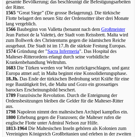
gesamte Bevölkerung; das beschleunigt die Befestigungsarbeiten
der Ritter.
1565
“Great Siege” (Die grosse Belagerung). Die türkische
Flotte belagert den neuen Sitz der Ordensritter über drei Monate
lang vergeblich.
1566
Baubeginn von Valletta (benannt nach dem
Großmeister
Jean Parisot de la Valette), der Stadt vom Reissbrett. Malta wird
zum Bollwerk des Christentums gegen die islamischen Reiche
ausgebaut. Die Stadt ist im 17.Jh die stärkste Festung Europas.
1574
Gründung der "
Sacra Infermeria
". Das Hospital des
Malteser-Ritterordens erlangt durch seine vorbildliche
Krankenbehandlung Weltruhm.
1683
Die Türken werden vor Wien zurückgeschlagen, und ganz
Europa atmet auf; in Malta beginnt eine Konsolidierungsphase.
18.Jh.
Das Ende der türkischen Bedrohung setzt Kräfte für eine
rege Bautätigkeit frei, die Malta und Gozo ein grossartiges
barockes Erscheinungsbild beschert.
1789
Französische Revolution. Durch die Enteignung der
Ordensbesitzungen bleiben die Gelder für die Malteser-Ritter
aus.
1798
Napoleon nimmt den maltesischen Archipel kampflos ein.
1800
Erhebung gegen die Franzosen; die Malteser rufen die
englische Flotte unter Admiral Nelson zur Hilfe.
1813-1964
Die Maltesischen Inseln gehören als Kolonien zum
Vereinigten Königreich Großbritanien und erleben in der zweiten