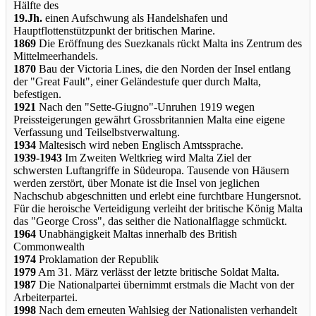
Hälfte des
19.Jh.
einen Aufschwung als Handelshafen und
Hauptflottenstützpunkt der britischen Marine.
1869
Die Eröffnung des Suezkanals rückt Malta ins Zentrum des
Mittelmeerhandels.
1870
Bau der Victoria Lines, die den Norden der Insel entlang
der "Great Fault", einer Geländestufe quer durch Malta,
befestigen.
1921
Nach den "Sette-Giugno"-Unruhen 1919 wegen
Preissteigerungen gewährt Grossbritannien Malta eine eigene
Verfassung und Teilselbstverwaltung.
1934
Maltesisch wird neben Englisch Amtssprache.
1939-1943
Im Zweiten Weltkrieg wird Malta Ziel der
schwersten Luftangriffe in Südeuropa. Tausende von Häusern
werden zerstört, über Monate ist die Insel von jeglichen
Nachschub abgeschnitten und erlebt eine furchtbare Hungersnot.
Für die heroische Verteidigung verleiht der britische König Malta
das "George Cross", das seither die Nationalflagge schmückt.
1964
Unabhängigkeit Maltas innerhalb des British
Commonwealth
1974
Proklamation der Republik
1979
Am 31. März verlässt der letzte britische Soldat Malta.
1987
Die Nationalpartei übernimmt erstmals die Macht von der
Arbeiterpartei.
1998
Nach dem erneuten Wahlsieg der Nationalisten verhandelt