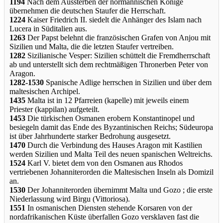
1194
Nach dem Aussterben der normannischen Könige
übernehmen die deutschen Staufer die Herrschaft.
1224
Kaiser Friedrich II. siedelt die Anhänger des Islam nach
Lucera in Süditalien aus.
1263
Der Papst belehnt die französischen Grafen von Anjou mit
Sizilien und Malta, die die letzten Staufer vertreiben.
1282
Sizilianische Vesper: Sizilien schüttelt die Fremdherrschaft
ab und unterstellt sich dem rechtmäßigen Thronerben Peter von
Aragon.
1282-1530
Spanische Adlige herrschen in Sizilien und über dem
maltesischen Archipel.
1435
Malta ist in 12 Pfarreien (kapelle) mit jeweils einem
Priester (kappilan) aufgeteilt.
1453
Die türkischen Osmanen erobern Konstantinopel und
besiegeln damit das Ende des Byzantinischen Reichs; Südeuropa
ist über Jahrhunderte starker Bedrohung ausgesetzt.
1470
Durch die Verbindung des Hauses Aragon mit Kastilien
werden Sizilien und Malta Teil des neuen spanischen Weltreichs.
1524
Karl V. bietet dem von den Osmanen aus Rhodos
vertriebenen Johanniterorden die Maltesischen Inseln als Domizil
an.
1530
Der Johanniterorden übernimmt Malta und Gozo ; die erste
Niederlassung wird Birgu (Vittoriosa).
1551
In osmanischen Diensten stehende Korsaren von der
nordafrikanischen Küste überfallen Gozo versklaven fast die