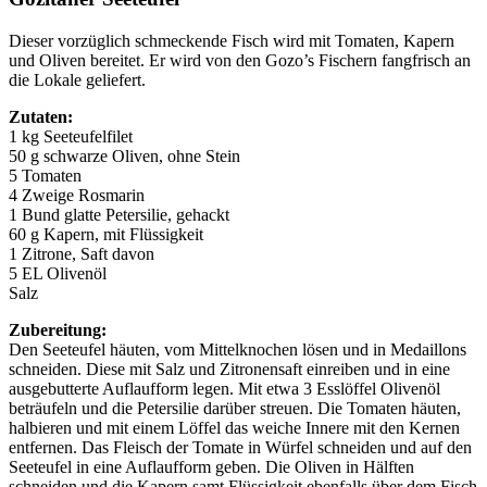
Dieser vorzüglich schmeckende Fisch wird mit Tomaten, Kapern
und Oliven bereitet. Er wird von den Gozo’s Fischern fangfrisch an
die Lokale geliefert.
Zutaten:
1 kg Seeteufelfilet
50 g schwarze Oliven, ohne Stein
5 Tomaten
4 Zweige Rosmarin
1 Bund glatte Petersilie, gehackt
60 g Kapern, mit Flüssigkeit
1 Zitrone, Saft davon
5 EL Olivenöl
Salz
Zubereitung:
Den Seeteufel häuten, vom Mittelknochen lösen und in Medaillons
schneiden. Diese mit Salz und Zitronensaft einreiben und in eine
ausgebutterte Auflaufform legen. Mit etwa 3 Esslöffel Olivenöl
beträufeln und die Petersilie darüber streuen. Die Tomaten häuten,
halbieren und mit einem Löffel das weiche Innere mit den Kernen
entfernen. Das Fleisch der Tomate in Würfel schneiden und auf den
Seeteufel in eine Auflaufform geben. Die Oliven in Hälften
schneiden und die Kapern samt Flüssigkeit ebenfalls über dem Fisch