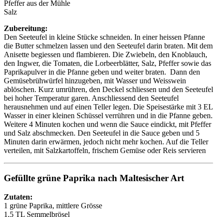
Pfeffer aus der Mühle
Salz
Zubereitung:
Den Seeteufel in kleine Stücke schneiden. In einer heissen Pfanne
die Butter schmelzen lassen und den Seeteufel darin braten. Mit dem
Anisette begiessen und flambieren. Die Zwiebeln, den Knoblauch,
den Ingwer, die Tomaten, die Lorbeerblätter, Salz, Pfeffer sowie das
Paprikapulver in die Pfanne geben und weiter braten. Dann den
Gemüsebrühwürfel hinzugeben, mit Wasser und Weisswein
ablöschen. Kurz umrühren, den Deckel schliessen und den Seeteufel
bei hoher Temperatur garen. Anschliessend den Seeteufel
herausnehmen und auf einen Teller legen. Die Speisestärke mit 3 EL
Wasser in einer kleinen Schüssel verrühren und in die Pfanne geben.
Weitere 4 Minuten kochen und wenn die Sauce eindickt, mit Pfeffer
und Salz abschmecken. Den Seeteufel in die Sauce geben und 5
Minuten darin erwärmen, jedoch nicht mehr kochen. Auf die Teller
verteilen, mit Salzkartoffeln, frischem Gemüse oder Reis servieren
Gefüllte grüne Paprika nach Maltesischer Art
Zutaten:
1 grüne Paprika, mittlere Grösse
1,5 TL Semmelbrösel