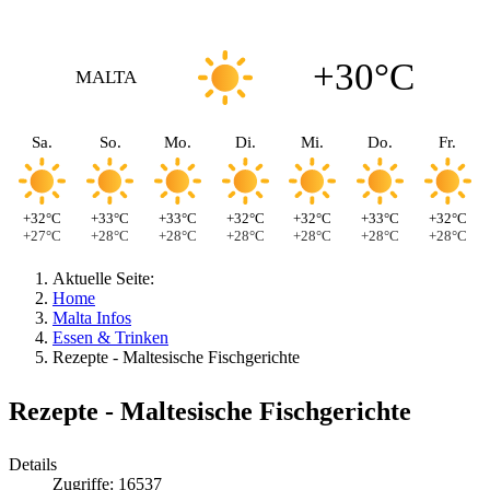
+30°C
MALTA
Sa.
So.
Mo.
Di.
Mi.
Do.
Fr.
+32°C
+33°C
+33°C
+32°C
+32°C
+33°C
+32°C
+27°C
+28°C
+28°C
+28°C
+28°C
+28°C
+28°C
Aktuelle Seite:
Home
Malta Infos
Essen & Trinken
Rezepte - Maltesische Fischgerichte
Rezepte - Maltesische Fischgerichte
Details
Zugriffe: 16537