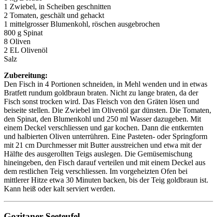
1 Zwiebel, in Scheiben geschnitten
2 Tomaten, geschält und gehackt
1 mittelgrosser Blumenkohl, röschen ausgebrochen
800 g Spinat
8 Oliven
2 EL Olivenöl
Salz
Zubereitung:
Den Fisch in 4 Portionen schneiden, in Mehl wenden und in etwas
Bratfett rundum goldbraun braten. Nicht zu lange braten, da der
Fisch sonst trocken wird. Das Fleisch von den Gräten lösen und
beiseite stellen. Die Zwiebel im Olivenöl gar dünsten. Die Tomaten,
den Spinat, den Blumenkohl und 250 ml Wasser dazugeben. Mit
einem Deckel verschliessen und gar kochen. Dann die entkernten
und halbierten Oliven unterrühren. Eine Pasteten- oder Springform
mit 21 cm Durchmesser mit Butter ausstreichen und etwa mit der
Hälfte des ausgerollten Teigs auslegen. Die Gemüsemischung
hineingeben, den Fisch darauf verteilen und mit einem Deckel aus
dem restlichen Teig verschliessen. Im vorgeheizten Ofen bei
mittlerer Hitze etwa 30 Minuten backen, bis der Teig goldbraun ist.
Kann heiß oder kalt serviert werden.
Gozitaner Seeteufel