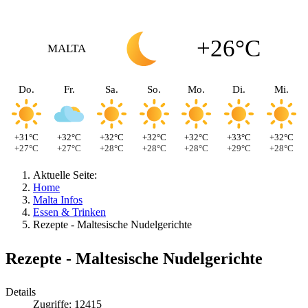
+26°C
MALTA
Do.
Fr.
Sa.
So.
Mo.
Di.
Mi.
+31°C
+32°C
+32°C
+32°C
+32°C
+33°C
+32°C
+27°C
+27°C
+28°C
+28°C
+28°C
+29°C
+28°C
Aktuelle Seite:
Home
Malta Infos
Essen & Trinken
Rezepte - Maltesische Nudelgerichte
Rezepte - Maltesische Nudelgerichte
Details
Zugriffe: 12415