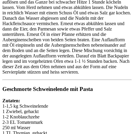
auflösen und das Ganze bei schwacher Hitze 1 Stunde köcheln
lassen. Vom Herd nehmen und etwas abkühlen lassen. Die Nudeln
in reichlich Wasser mit einem Schuss Öl und etwas Salz gar kochen.
Danach das Wasser abgiessen und die Nudeln mit der
Hackfleischsauce vermischen. Erneut etwas abkühlen lassen und
dann die Eier, den Parmesan sowie etwas Pfeffer und Salz
unterrühren. Erneut Öl in einer Pfanne erhitzen und die
Auberginenscheiben von beiden Seiten braten. Eine Auflaufform
mit Öl einpinseln und die Auberginenscheiben nebeneinander auf
dem Boden und an die Seiten legen. Diese Mischung vorsichtig in
der ausgelegten Auflaufform verteilen. Darauf ein Blatt Backpapier
legen und im vorgeheizten Ofen etwa 1-1 ½ Stunden backen. Nach
dieser Zeit aus dem Ofen nehmen und aus der Form auf eine
Servierplatte stürzen und heiss servieren.
Geschmorte Schweinelende mit Pasta
Zutaten:
1-1,5 kg Schweinelende
1 Zwiebel, gehackt
1-2 Knoblauchzehe
2-3 EL Tomatenmark
250 ml Wasser
1 TL Thymian, gehackt