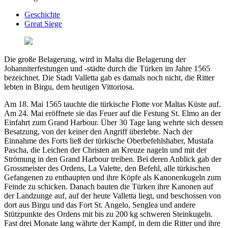
Geschichte
Great Siege
Die große Belagerung, wird in Malta die Belagerung der
Johanniterfestungen und -städte durch die Türken im Jahre 1565
bezeichnet. Die Stadt Valletta gab es damals noch nicht, die Ritter
lebten in Birgu, dem heutigen Vittoriosa.
Am 18. Mai 1565 tauchte die türkische Flotte vor Maltas Küste auf.
Am 24. Mai eröffnete sie das Feuer auf die Festung St. Elmo an der
Einfahrt zum Grand Harbour. Über 30 Tage lang wehrte sich dessen
Besatzung, von der keiner den Angriff überlebte. Nach der
Einnahme des Forts ließ der türkische Oberbefehlshaber, Mustafa
Pascha, die Leichen der Christen an Kreuze nageln und mit der
Strömung in den Grand Harbour treiben. Bei deren Anblick gab der
Grossmeister des Ordens, La Valette, den Befehl, alle türkischen
Gefangenen zu enthaupten und ihre Köpfe als Kanonenkugeln zum
Feinde zu schicken. Danach bauten die Türken ihre Kanonen auf
der Landzunge auf, auf der heute Valletta liegt, und beschossen von
dort aus Birgu und das Fort St. Angelo, Senglea und andere
Stützpunkte des Ordens mit bis zu 200 kg schweren Steinkugeln.
Fast drei Monate lang währte der Kampf, in dem die Ritter und ihre