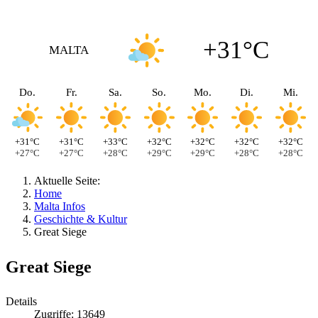
+31°C
MALTA
Do.
Fr.
Sa.
So.
Mo.
Di.
Mi.
+31°C
+31°C
+33°C
+32°C
+32°C
+32°C
+32°C
+27°C
+27°C
+28°C
+29°C
+29°C
+28°C
+28°C
Aktuelle Seite:
Home
Malta Infos
Geschichte & Kultur
Great Siege
Great Siege
Details
Zugriffe: 13649