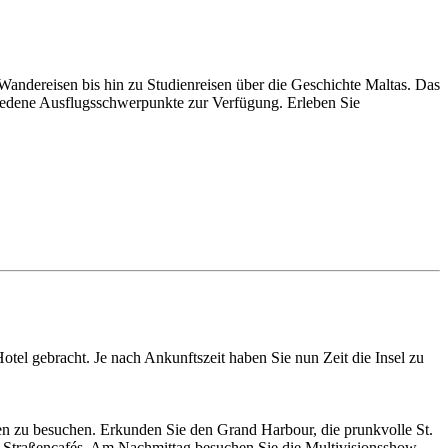
Wandereisen bis hin zu Studienreisen über die Geschichte Maltas. Das
chiedene Ausflugsschwerpunkte zur Verfügung. Erleben Sie
tel gebracht. Je nach Ankunftszeit haben Sie nun Zeit die Insel zu
ten zu besuchen. Erkunden Sie den Grand Harbour, die prunkvolle St.
n Straßencafés. Am Nachmittag besuchen Sie die Multivisionsshow