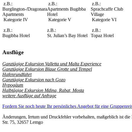
z.B.:
z.B.:
z.B.:
Burglington-/Dragonara
Apartments Bugibba
Sprachcaffe Club
Apartments
Hotel
Village
Kategorie IV
Kategorie V
Kategorie VI
z.B.:
z.B.:
z.B.:
Bugibba Hotel
St. Julian’s Bay Hotel
Topaz Hotel
Ausflüge
Ganztägige Exkursion Valletta und Malta Experience
Ganztägige Exkursion Blaue Grotte und Tempel
Hafenrundfahrt
Ganztägige Exkursion nach Gozo
Hypogäum
Halbtägige Exkursion Mdina, Rabat, Mosta
weitere Ausflüge auf Anfrage
Fordern Sie noch heute Ihr persönliches Angebot für eine Gruppenrei
Änderungen, Irrtum und Druckfehler vorbehalten, maßgeblich ist die
Str. 75, 32657 Lemgo