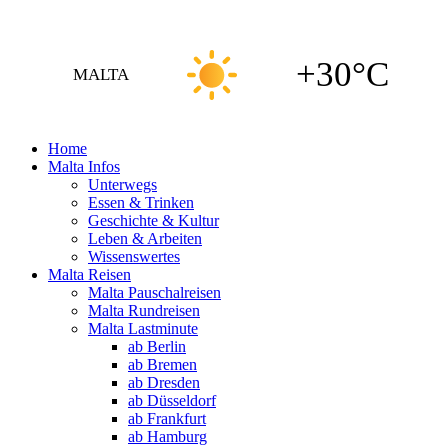
+30°C
MALTA
Home
Malta Infos
Unterwegs
Essen & Trinken
Geschichte & Kultur
Leben & Arbeiten
Wissenswertes
Malta Reisen
Malta Pauschalreisen
Malta Rundreisen
Malta Lastminute
ab Berlin
ab Bremen
ab Dresden
ab Düsseldorf
ab Frankfurt
ab Hamburg