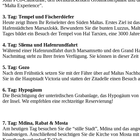
“Malta Experience”.
3. Tag: Tempel und Fischerdörfer
Heute zeigt Ihnen Ihr Reiseleiter den Süden Maltas. Erstes Ziel ist d
Hafenstädtchen Marsaxlokk. Bewundern Sie die bunten Luzzus, Malta
Tages bildet ein Besuch der Tempel von Hal Tarxien, eine 3000 Jahre a
4. Tag: Sliema und Hafenrundfahrt
Während einer Hafenrundfahrt durch Marsamxetto und den Grand Har
Nachmittag steht zu Ihrer freien Verfügung. Sie können in dieser Ze
5. Tag: Gozo
Nach dem Frühstück setzen Sie mit der Fähre über auf Maltas Nachba
Sie in die Hauptstadt Victoria und statten der Zitadelle einen Besuc
6. Tag: Hypogäum
Die Besichtigung der unterirdischen Grabanlage, das Hypogäum von H
der Insel. Wir empfehlen eine rechtzeitige Reservierung!
7. Tag: Mdina, Rabat & Mosta
Am heutigen Tag besuchen Sie die “stille Stadt”, Mdina und das angr
hinabsteigen. Anschließend besichtigen Sie die Kirche von Mosta mi
Kunsthandwerkerdorf Ta’Qali.