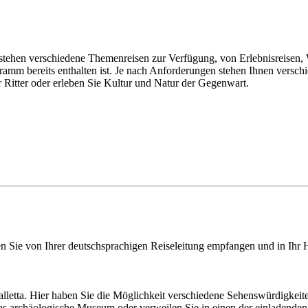
n stehen verschiedene Themenreisen zur Verfügung, von Erlebnisreisen, 
gramm bereits enthalten ist. Je nach Anforderungen stehen Ihnen vers
 Ritter oder erleben Sie Kultur und Natur der Gegenwart.
 Sie von Ihrer deutschsprachigen Reiseleitung empfangen und in Ihr Ho
alletta. Hier haben Sie die Möglichkeit verschiedene Sehenswürdigkei
as archäologische Museum oder verweilen Sie in einen der einladende