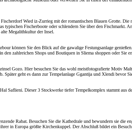
as Fischerdorf Wied iz-Zurrieg mit der romantischen Blauen Grotte. Die
s typischen Fischerboote oder schlendern Sie über den Fischmarkt. A
lte Megalithkultur der Insel.
bour können Sie den Blick auf die gawalige Festungsanlage genießen
it in den zahlreichen Shops und Boutiquen in Sliema shoppen oder Sie 
rinsel Gozo. Hier besuchen Sie das wohl meistfotografierte Motiv Ma
h ab. Später geht es dann zur Tempelanlage Ggantija und Xlendi bevor S
al Saflieni. Dieser 3 Stockwerke tiefer Tempelkomplex stammt aus der
enzende Rabat. Besuchen Sie die Kathedrale und bewundern sie die eng
t ihrer in Europa größte Kirchenkuppel. Der Abschluß bildet ein Besuc