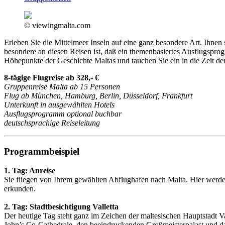
© viewingmalta.com
Erleben Sie die Mittelmeer Inseln auf eine ganz besondere Art. Ihne
besondere an diesen Reisen ist, daß ein themenbasiertes Ausflugspro
Höhepunkte der Geschichte Maltas und tauchen Sie ein in die Zeit der
8-tägige Flugreise ab 328,- €
Gruppenreise Malta ab 15 Personen
Flug ab München, Hamburg, Berlin, Düsseldorf, Frankfurt
Unterkunft in ausgewählten Hotels
Ausflugsprogramm optional buchbar
deutschsprachige Reiseleitung
Programmbeispiel
1. Tag: Anreise
Sie fliegen von Ihrem gewählten Abflughafen nach Malta. Hier werden
erkunden.
2. Tag: Stadtbesichtigung Valletta
Der heutige Tag steht ganz im Zeichen der maltesischen Hauptstadt V
John’s Co-Cathedrale, den beeindruckenden Großmeisterpalast und d