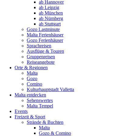
ab Hannover
ab Leipzig
ab München
ab Nürnberg
ab Stuttgart
Gozo Lastminute
Malta Ferienhäuser
Gozo Ferienhäuser
Sprachreisen
Ausflüge & Touren
Gruppenreisen
Reiseangebote
Orte & Regionen
Malta
Gozo
Comino
Kulturhauptstadt Valletta
Malta entdecken
Sehenswertes
Malta Tempel
Events
Freizeit & Sport
Strände & Buchten
Malta
Gozo & Comino