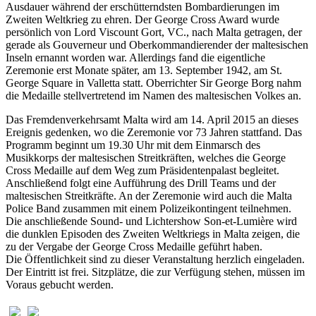
Ausdauer während der erschütterndsten Bombardierungen im
Zweiten Weltkrieg zu ehren. Der George Cross Award wurde
persönlich von Lord Viscount Gort, VC., nach Malta getragen, der
gerade als Gouverneur und Oberkommandierender der maltesischen
Inseln ernannt worden war. Allerdings fand die eigentliche
Zeremonie erst Monate später, am 13. September 1942, am St.
George Square in Valletta statt. Oberrichter Sir George Borg nahm
die Medaille stellvertretend im Namen des maltesischen Volkes an.
Das Fremdenverkehrsamt Malta wird am 14. April 2015 an dieses
Ereignis gedenken, wo die Zeremonie vor 73 Jahren stattfand. Das
Programm beginnt um 19.30 Uhr mit dem Einmarsch des
Musikkorps der maltesischen Streitkräften, welches die George
Cross Medaille auf dem Weg zum Präsidentenpalast begleitet.
Anschließend folgt eine Aufführung des Drill Teams und der
maltesischen Streitkräfte. An der Zeremonie wird auch die Malta
Police Band zusammen mit einem Polizeikontingent teilnehmen.
Die anschließende Sound- und Lichtershow Son-et-Lumière wird
die dunklen Episoden des Zweiten Weltkriegs in Malta zeigen, die
zu der Vergabe der George Cross Medaille geführt haben.
Die Öffentlichkeit sind zu dieser Veranstaltung herzlich eingeladen.
Der Eintritt ist frei. Sitzplätze, die zur Verfügung stehen, müssen im
Voraus gebucht werden.