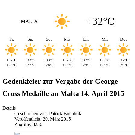
+32°C
MALTA
Fr.
Sa.
So.
Mo.
Di.
Mi.
Do.
+32°C
+32°C
+33°C
+32°C
+32°C
+32°C
+32°C
+28°C
+27°C
+28°C
+28°C
+29°C
+28°C
+29°C
Gedenkfeier zur Vergabe der George
Cross Medaille an Malta 14. April 2015
Details
Geschrieben von:
Patrick Buchholz
Veröffentlicht: 20. März 2015
Zugriffe: 8236