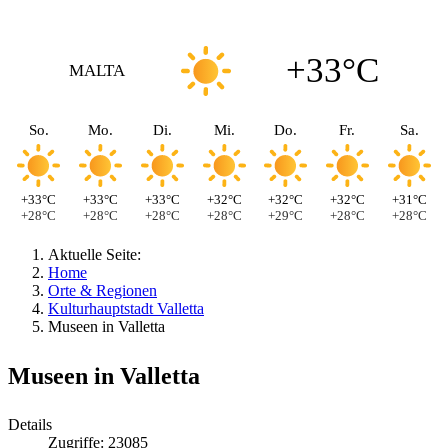
+33°C
MALTA
So.
Mo.
Di.
Mi.
Do.
Fr.
Sa.
+33°C
+33°C
+33°C
+32°C
+32°C
+32°C
+31°C
+28°C
+28°C
+28°C
+28°C
+29°C
+28°C
+28°C
Aktuelle Seite:
Home
Orte & Regionen
Kulturhauptstadt Valletta
Museen in Valletta
Museen in Valletta
Details
Zugriffe: 23085