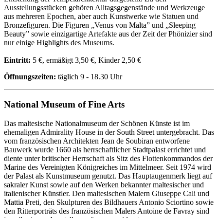
Ausstellungsstücken gehören Alltagsgegenstände und Werkzeuge
aus mehreren Epochen, aber auch Kunstwerke wie Statuen und
Bronzefiguren. Die Figuren „Venus von Malta” und „Sleeping
Beauty” sowie einzigartige Artefakte aus der Zeit der Phönizier sind
nur einige Highlights des Museums.
Eintritt:
5 €, ermäßigt 3,50 €, Kinder 2,50 €
Öffnungszeiten:
täglich 9 - 18.30 Uhr
National Museum of Fine Arts
Das maltesische Nationalmuseum der Schönen Künste ist im
ehemaligen Admirality House in der South Street untergebracht. Das
vom französischen Architekten Jean de Soubiran entworfene
Bauwerk wurde 1660 als herrschaftlicher Stadtpalast errichtet und
diente unter britischer Herrschaft als Sitz des Flottenkommandos der
Marine des Vereinigten Königreiches im Mittelmeer. Seit 1974 wird
der Palast als Kunstmuseum genutzt. Das Hauptaugenmerk liegt auf
sakraler Kunst sowie auf den Werken bekannter maltesischer und
italienischer Künstler. Den maltesischen Malern Giuseppe Cali und
Mattia Preti, den Skulpturen des Bildhauers Antonio Sciortino sowie
den Ritterporträts des französischen Malers Antoine de Favray sind