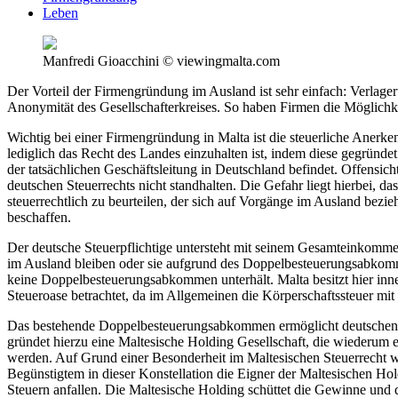
Leben
Manfredi Gioacchini © viewingmalta.com
Der Vorteil der Firmengründung im Ausland ist sehr einfach: Verlageru
Anonymität des Gesellschafterkreises. So haben Firmen die Möglich
Wichtig bei einer Firmengründung in Malta ist die steuerliche Anerke
lediglich das Recht des Landes einzuhalten ist, indem diese gegründet 
der tatsächlichen Geschäftsleitung in Deutschland befindet. Offensich
deutschen Steuerrechts nicht standhalten. Die Gefahr liegt hierbei, das
steuerrechtlich zu beurteilen, der sich auf Vorgänge im Ausland bezie
beschaffen.
Der deutsche Steuerpflichtige untersteht mit seinem Gesamteinkomme
im Ausland bleiben oder sie aufgrund des Doppelbesteuerungsabkomm
keine Doppelbesteuerungsabkommen unterhält. Malta besitzt hier inn
Steueroase betrachtet, da im Allgemeinen die Körperschaftssteuer mi
Das bestehende Doppelbesteuerungsabkommen ermöglicht deutschen Kap
gründet hierzu eine Maltesische Holding Gesellschaft, die wiederum 
werden. Auf Grund einer Besonderheit im Maltesischen Steuerrecht wer
Begünstigtem in dieser Konstellation die Eigner der Maltesischen Hold
Steuern anfallen. Die Maltesische Holding schüttet die Gewinne und d