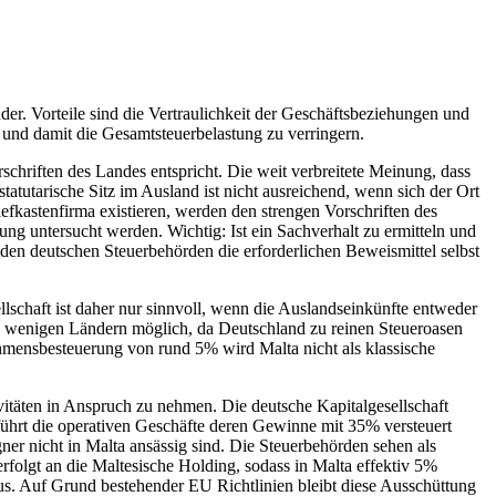
der. Vorteile sind die Vertraulichkeit der Geschäftsbeziehungen und
nd damit die Gesamtsteuerbelastung zu verringern.
schriften des Landes entspricht. Die weit verbreitete Meinung, dass
statutarische Sitz im Ausland ist nicht ausreichend, wenn sich der Ort
iefkastenfirma existieren, werden den strengen Vorschriften des
üfung untersucht werden. Wichtig: Ist ein Sachverhalt zu ermitteln und
d den deutschen Steuerbehörden die erforderlichen Beweismittel selbst
schaft ist daher nur sinnvoll, wenn die Auslandseinkünfte entweder
n wenigen Ländern möglich, da Deutschland zu reinen Steueroasen
hmensbesteuerung von rund 5% wird Malta nicht als klassische
itäten in Anspruch zu nehmen. Die deutsche Kapitalgesellschaft
führt die operativen Geschäfte deren Gewinne mit 35% versteuert
ner nicht in Malta ansässig sind. Die Steuerbehörden sehen als
erfolgt an die Maltesische Holding, sodass in Malta effektiv 5%
 aus. Auf Grund bestehender EU Richtlinien bleibt diese Ausschüttung