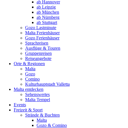
ab Hannover
ab Leipzig
ab München
ab Nürnberg
ab Stuttgart
Gozo Lastminute
Malta Ferienhäuser
Gozo Ferienhäuser
Sprachreisen
Ausflüge & Touren
Gruppenreisen
Reiseangebote
Orte & Regionen
Malta
Gozo
Comino
Kulturhauptstadt Valletta
Malta entdecken
Sehenswertes
Malta Tempel
Events
Freizeit & Sport
Strände & Buchten
Malta
Gozo & Comino