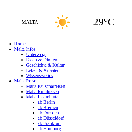
+29°C
MALTA
Home
Malta Infos
Unterwegs
Essen & Trinken
Geschichte & Kultur
Leben & Arbeiten
Wissenswertes
Malta Reisen
Malta Pauschalreisen
Malta Rundreisen
Malta Lastminute
ab Berlin
ab Bremen
ab Dresden
ab Düsseldorf
ab Frankfurt
ab Hamburg