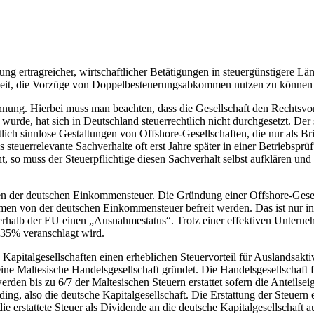
ng ertragreicher, wirtschaftlicher Betätigungen in steuergünstigere Län
keit, die Vorzüge von Doppelbesteuerungsabkommen nutzen zu können u
nnung. Hierbei muss man beachten, dass die Gesellschaft den Rechtsvor
wurde, hat sich in Deutschland steuerrechtlich nicht durchgesetzt. Der 
tlich sinnlose Gestaltungen von Offshore-Gesellschaften, die nur als Br
s steuerrelevante Sachverhalte oft erst Jahre später in einer Betriebspr
ht, so muss der Steuerpflichtige diesen Sachverhalt selbst aufklären un
n der deutschen Einkommensteuer. Die Gründung einer Offshore-Gesell
en von der deutschen Einkommensteuer befreit werden. Das ist nur i
erhalb der EU einen „Ausnahmestatus“. Trotz einer effektiven Unterne
t 35% veranschlagt wird.
italgesellschaften einen erheblichen Steuervorteil für Auslandsaktiv
eine Maltesische Handelsgesellschaft gründet. Die Handelsgesellschaft 
den bis zu 6/7 der Maltesischen Steuern erstattet sofern die Anteilseig
ing, also die deutsche Kapitalgesellschaft. Die Erstattung der Steuern 
ie erstattete Steuer als Dividende an die deutsche Kapitalgesellschaft