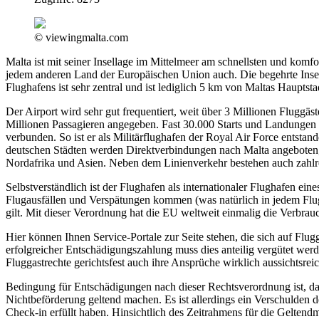
© viewingmalta.com
Malta ist mit seiner Insellage im Mittelmeer am schnellsten und komfo
jedem anderen Land der Europäischen Union auch. Die begehrte Insel 
Flughafens ist sehr zentral und ist lediglich 5 km von Maltas Hauptstad
Der Airport wird sehr gut frequentiert, weit über 3 Millionen Fluggäs
Millionen Passagieren angegeben. Fast 30.000 Starts und Landungen w
verbunden. So ist er als Militärflughafen der Royal Air Force entst
deutschen Städten werden Direktverbindungen nach Malta angeboten, 
Nordafrika und Asien. Neben dem Linienverkehr bestehen auch zahlr
Selbstverständlich ist der Flughafen als internationaler Flughafen e
Flugausfällen und Verspätungen kommen (was natürlich in jedem Flugh
gilt. Mit dieser Verordnung hat die EU weltweit einmalig die Verbrauc
Hier können Ihnen Service-Portale zur Seite stehen, die sich auf Flugg
erfolgreicher Entschädigungszahlung muss dies anteilig vergütet werd
Fluggastrechte gerichtsfest auch ihre Ansprüche wirklich aussichtsrei
Bedingung für Entschädigungen nach dieser Rechtsverordnung ist, das
Nichtbeförderung geltend machen. Es ist allerdings ein Verschulden de
Check-in erfüllt haben. Hinsichtlich des Zeitrahmens für die Gelte