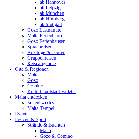
ab Hannover
ab Leipzig
ab München
ab Nürnberg
ab Stuttgart
Gozo Lastminute
Malta Ferienhäuser
Gozo Ferienhäuser
Sprachreisen
Ausflüge & Touren
Gruppenreisen
Reiseangebote
Orte & Regionen
Malta
Gozo
Comino
Kulturhauptstadt Valletta
Malta entdecken
Sehenswertes
Malta Tempel
Events
Freizeit & Sport
Strände & Buchten
Malta
Gozo & Comino