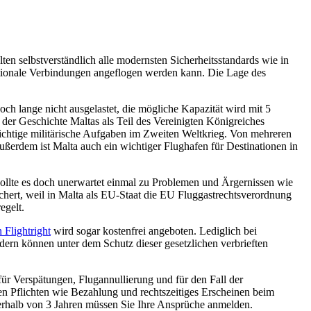
ten selbstverständlich alle modernsten Sicherheitsstandards wie in
nationale Verbindungen angeflogen werden kann. Die Lage des
och lange nicht ausgelastet, die mögliche Kapazität wird mit 5
der Geschichte Maltas als Teil des Vereinigten Königreiches
wichtige militärische Aufgaben im Zweiten Weltkrieg. Von mehreren
ßerdem ist Malta auch ein wichtiger Flughafen für Destinationen in
 Sollte es doch unerwartet einmal zu Problemen und Ärgernissen wie
chert, weil in Malta als EU-Staat die EU Fluggastrechtsverordnung
egelt.
 Flightright
wird sogar kostenfrei angeboten. Lediglich bei
dern können unter dem Schutz dieser gesetzlichen verbrieften
ür Verspätungen, Flugannullierung und für den Fall der
chen Pflichten wie Bezahlung und rechtszeitiges Erscheinen beim
nerhalb von 3 Jahren müssen Sie Ihre Ansprüche anmelden.