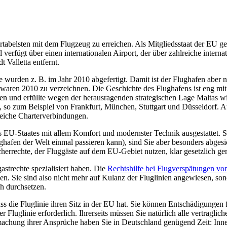
rtabelsten mit dem Flugzeug zu erreichen. Als Mitgliedsstaat der EU gel
verfügt über einen internationalen Airport, der über zahlreiche inter
t Valletta entfernt.
te wurden z. B. im Jahr 2010 abgefertigt. Damit ist der Flughafen aber n
aren 2010 zu verzeichnen. Die Geschichte des Flughafens ist eng mit 
anden und erfüllte wegen der herausragenden strategischen Lage Maltas 
so zum Beispiel von Frankfurt, München, Stuttgart und Düsseldorf. Au
eiche Charterverbindungen.
ines EU-Staates mit allem Komfort und modernster Technik ausgestattet.
afen der Welt einmal passieren kann), sind Sie aber besonders abgesi
herrechte, der Fluggäste auf dem EU-Gebiet nutzen, klar gesetzlich ger
astrechte spezialisiert haben. Die
Rechtshilfe bei Flugverspätungen von
en. Sie sind also nicht mehr auf Kulanz der Fluglinien angewiesen, son
ch durchsetzen.
s die Fluglinie ihren Sitz in der EU hat. Sie können Entschädigungen f
r Fluglinie erforderlich. Ihrerseits müssen Sie natürlich alle vertragli
ndmachung ihrer Ansprüche haben Sie in Deutschland genügend Zeit: In