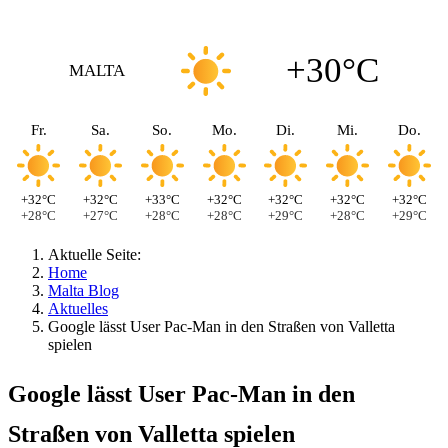
+30°C
MALTA
Fr.
Sa.
So.
Mo.
Di.
Mi.
Do.
+32°C
+32°C
+33°C
+32°C
+32°C
+32°C
+32°C
+28°C
+27°C
+28°C
+28°C
+29°C
+28°C
+29°C
Aktuelle Seite:
Home
Malta Blog
Aktuelles
Google lässt User Pac-Man in den Straßen von Valletta
spielen
Google lässt User Pac-Man in den
Straßen von Valletta spielen