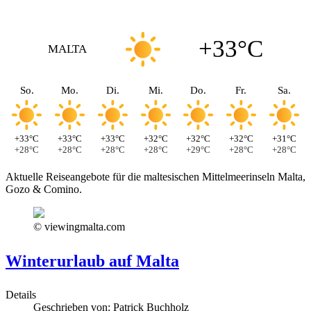
+33°C
MALTA
So.
Mo.
Di.
Mi.
Do.
Fr.
Sa.
+33°C
+33°C
+33°C
+32°C
+32°C
+32°C
+31°C
+28°C
+28°C
+28°C
+28°C
+29°C
+28°C
+28°C
Aktuelle Reiseangebote für die maltesischen Mittelmeerinseln Malta,
Gozo & Comino.
© viewingmalta.com
Winterurlaub auf Malta
Details
Geschrieben von:
Patrick Buchholz