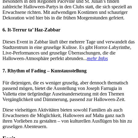
Besonders in den Regionen Paceville und St. Julian’s finden
zahlreiche Halloween-Partys in den Clubs statt, die sich speziell an
Erwachsene richten. Mit aufwendigen Kostümen und schauriger
Dekoration wird hier bis in die frühen Morgenstunden gefeiert.
6. It-Terrur ta’ Haz-Zabbar
Dieses Event in Zabbar läuft über mehrere Tage und verwandelt das
Stadtzentrum in eine gruselige Kulisse. Es gibt Horror-Labyrinthe,
Live-Performances und gruselige Überraschungen, die die
Halloween-Atmosphäre perfekt abrunden...
mehr Infos
7. Rhythm of Fading – Kunstausstellung
Für diejenigen, die es weniger gruselig, aber dennoch thematisch
passend mögen, bietet die Ausstellung von Joseph Farrugia in
Valletta eine tiefgründige Auseinandersetzung mit den Themen
Vergänglichkeit und Dämmerung, passend zur Halloween-Zeit.
Diese vielseitigen Aktivitäten bieten sowohl Familien als auch
Erwachsenen die Möglichkeit, Halloween auf Malta ganz nach
ihren Vorlieben zu gestalten – von kulturellen Ausflügen bis hin zu
gruseligen Abenteuern.