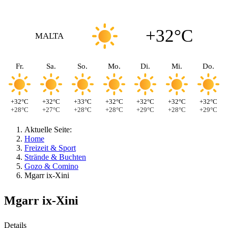
+32°C
MALTA
Fr.
Sa.
So.
Mo.
Di.
Mi.
Do.
+32°C
+32°C
+33°C
+32°C
+32°C
+32°C
+32°C
+28°C
+27°C
+28°C
+28°C
+29°C
+28°C
+29°C
Aktuelle Seite:
Home
Freizeit & Sport
Strände & Buchten
Gozo & Comino
Mgarr ix-Xini
Mgarr ix-Xini
Details