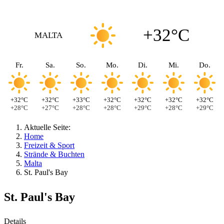
+32°C
MALTA
Fr.
Sa.
So.
Mo.
Di.
Mi.
Do.
+32°C
+32°C
+33°C
+32°C
+32°C
+32°C
+32°C
+28°C
+27°C
+28°C
+28°C
+29°C
+28°C
+29°C
Aktuelle Seite:
Home
Freizeit & Sport
Strände & Buchten
Malta
St. Paul's Bay
St. Paul's Bay
Details