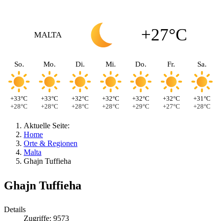
+27°C
MALTA
So.
Mo.
Di.
Mi.
Do.
Fr.
Sa.
+33°C
+33°C
+32°C
+32°C
+32°C
+32°C
+31°C
+28°C
+28°C
+28°C
+28°C
+29°C
+27°C
+28°C
Aktuelle Seite:
Home
Orte & Regionen
Malta
Ghajn Tuffieha
Ghajn Tuffieha
Details
Zugriffe: 9573