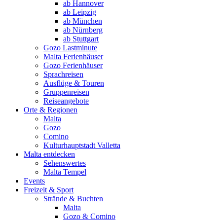
ab Hannover
ab Leipzig
ab München
ab Nürnberg
ab Stuttgart
Gozo Lastminute
Malta Ferienhäuser
Gozo Ferienhäuser
Sprachreisen
Ausflüge & Touren
Gruppenreisen
Reiseangebote
Orte & Regionen
Malta
Gozo
Comino
Kulturhauptstadt Valletta
Malta entdecken
Sehenswertes
Malta Tempel
Events
Freizeit & Sport
Strände & Buchten
Malta
Gozo & Comino