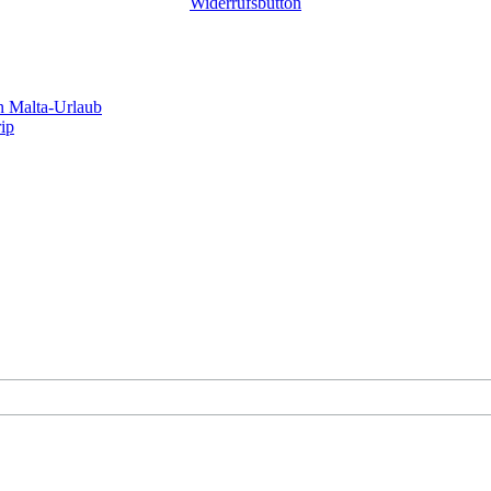
Widerrufsbutton
n Malta-Urlaub
rip