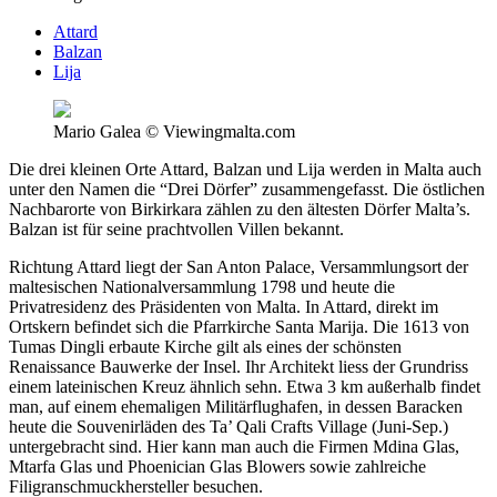
Attard
Balzan
Lija
Mario Galea © Viewingmalta.com
Die drei kleinen Orte Attard, Balzan und Lija werden in Malta auch
unter den Namen die “Drei Dörfer” zusammengefasst. Die östlichen
Nachbarorte von Birkirkara zählen zu den ältesten Dörfer Malta’s.
Balzan ist für seine prachtvollen Villen bekannt.
Richtung Attard liegt der San Anton Palace, Versammlungsort der
maltesischen Nationalversammlung 1798 und heute die
Privatresidenz des Präsidenten von Malta. In Attard, direkt im
Ortskern befindet sich die Pfarrkirche Santa Marija. Die 1613 von
Tumas Dingli erbaute Kirche gilt als eines der schönsten
Renaissance Bauwerke der Insel. Ihr Architekt liess der Grundriss
einem lateinischen Kreuz ähnlich sehn. Etwa 3 km außerhalb findet
man, auf einem ehemaligen Militärflughafen, in dessen Baracken
heute die Souvenirläden des Ta’ Qali Crafts Village (Juni-Sep.)
untergebracht sind. Hier kann man auch die Firmen Mdina Glas,
Mtarfa Glas und Phoenician Glas Blowers sowie zahlreiche
Filigranschmuckhersteller besuchen.