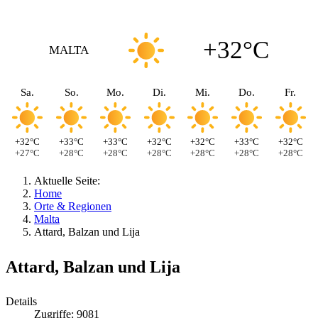
+32°C
MALTA
Sa.
So.
Mo.
Di.
Mi.
Do.
Fr.
+32°C
+33°C
+33°C
+32°C
+32°C
+33°C
+32°C
+27°C
+28°C
+28°C
+28°C
+28°C
+28°C
+28°C
Aktuelle Seite:
Home
Orte & Regionen
Malta
Attard, Balzan und Lija
Attard, Balzan und Lija
Details
Zugriffe: 9081