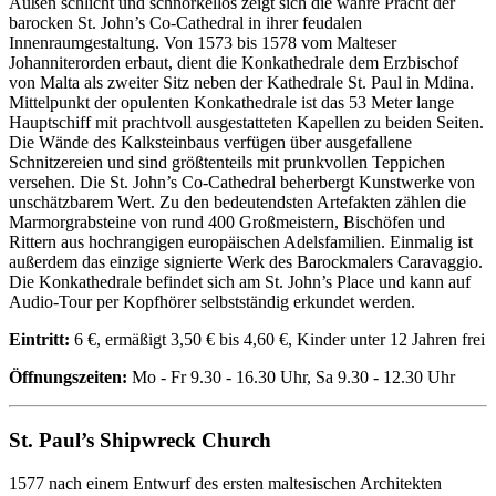
Außen schlicht und schnörkellos zeigt sich die wahre Pracht der
barocken St. John’s Co-Cathedral in ihrer feudalen
Innenraumgestaltung. Von 1573 bis 1578 vom Malteser
Johanniterorden erbaut, dient die Konkathedrale dem Erzbischof
von Malta als zweiter Sitz neben der Kathedrale St. Paul in Mdina.
Mittelpunkt der opulenten Konkathedrale ist das 53 Meter lange
Hauptschiff mit prachtvoll ausgestatteten Kapellen zu beiden Seiten.
Die Wände des Kalksteinbaus verfügen über ausgefallene
Schnitzereien und sind größtenteils mit prunkvollen Teppichen
versehen. Die St. John’s Co-Cathedral beherbergt Kunstwerke von
unschätzbarem Wert. Zu den bedeutendsten Artefakten zählen die
Marmorgrabsteine von rund 400 Großmeistern, Bischöfen und
Rittern aus hochrangigen europäischen Adelsfamilien. Einmalig ist
außerdem das einzige signierte Werk des Barockmalers Caravaggio.
Die Konkathedrale befindet sich am St. John’s Place und kann auf
Audio-Tour per Kopfhörer selbstständig erkundet werden.
Eintritt:
6 €, ermäßigt 3,50 € bis 4,60 €, Kinder unter 12 Jahren frei
Öffnungszeiten:
Mo - Fr 9.30 - 16.30 Uhr, Sa 9.30 - 12.30 Uhr
St. Paul’s Shipwreck Church
1577 nach einem Entwurf des ersten maltesischen Architekten