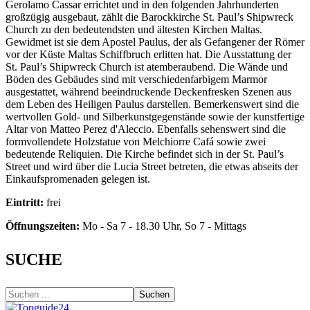
Gerolamo Cassar errichtet und in den folgenden Jahrhunderten
großzügig ausgebaut, zählt die Barockkirche St. Paul’s Shipwreck
Church zu den bedeutendsten und ältesten Kirchen Maltas.
Gewidmet ist sie dem Apostel Paulus, der als Gefangener der Römer
vor der Küste Maltas Schiffbruch erlitten hat. Die Ausstattung der
St. Paul’s Shipwreck Church ist atemberaubend. Die Wände und
Böden des Gebäudes sind mit verschiedenfarbigem Marmor
ausgestattet, während beeindruckende Deckenfresken Szenen aus
dem Leben des Heiligen Paulus darstellen. Bemerkenswert sind die
wertvollen Gold- und Silberkunstgegenstände sowie der kunstfertige
Altar von Matteo Perez d'Aleccio. Ebenfalls sehenswert sind die
formvollendete Holzstatue von Melchiorre Cafá sowie zwei
bedeutende Reliquien. Die Kirche befindet sich in der St. Paul’s
Street und wird über die Lucia Street betreten, die etwas abseits der
Einkaufspromenaden gelegen ist.
Eintritt:
frei
Öffnungszeiten:
Mo - Sa 7 - 18.30 Uhr, So 7 - Mittags
SUCHE
Suchen