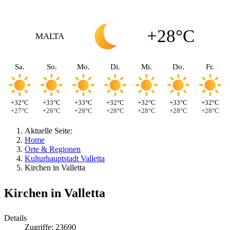
+28°C
MALTA
Sa.
So.
Mo.
Di.
Mi.
Do.
Fr.
+32°C
+33°C
+33°C
+32°C
+32°C
+33°C
+32°C
+27°C
+28°C
+28°C
+28°C
+28°C
+28°C
+28°C
Aktuelle Seite:
Home
Orte & Regionen
Kulturhauptstadt Valletta
Kirchen in Valletta
Kirchen in Valletta
Details
Zugriffe: 23690