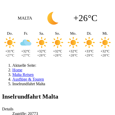
+26°C
MALTA
Do.
Fr.
Sa.
So.
Mo.
Di.
Mi.
+31°C
+32°C
+32°C
+32°C
+32°C
+33°C
+32°C
+27°C
+27°C
+28°C
+28°C
+28°C
+29°C
+28°C
Aktuelle Seite:
Home
Malta Reisen
Ausflüge & Touren
Inselrundfahrt Malta
Inselrundfahrt Malta
Details
Zugriffe: 20773