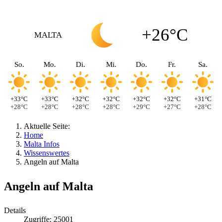
+26°C
MALTA
So.
Mo.
Di.
Mi.
Do.
Fr.
Sa.
+33°C
+33°C
+32°C
+32°C
+32°C
+32°C
+31°C
+28°C
+28°C
+28°C
+28°C
+29°C
+27°C
+28°C
Aktuelle Seite:
Home
Malta Infos
Wissenswertes
Angeln auf Malta
Angeln auf Malta
Details
Zugriffe: 25001