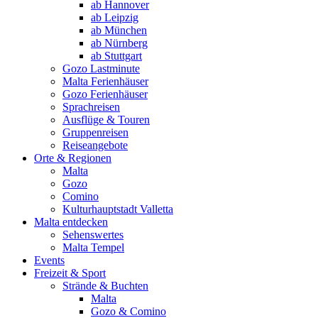
ab Hannover
ab Leipzig
ab München
ab Nürnberg
ab Stuttgart
Gozo Lastminute
Malta Ferienhäuser
Gozo Ferienhäuser
Sprachreisen
Ausflüge & Touren
Gruppenreisen
Reiseangebote
Orte & Regionen
Malta
Gozo
Comino
Kulturhauptstadt Valletta
Malta entdecken
Sehenswertes
Malta Tempel
Events
Freizeit & Sport
Strände & Buchten
Malta
Gozo & Comino