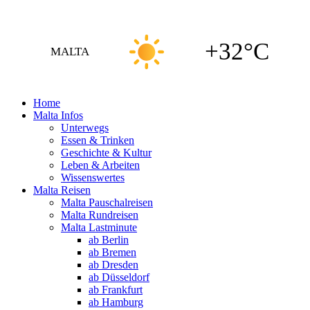
+32°C
MALTA
Home
Malta Infos
Unterwegs
Essen & Trinken
Geschichte & Kultur
Leben & Arbeiten
Wissenswertes
Malta Reisen
Malta Pauschalreisen
Malta Rundreisen
Malta Lastminute
ab Berlin
ab Bremen
ab Dresden
ab Düsseldorf
ab Frankfurt
ab Hamburg