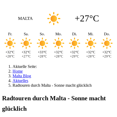
+27°C
MALTA
Fr.
Sa.
So.
Mo.
Di.
Mi.
Do.
+32°C
+32°C
+33°C
+32°C
+32°C
+32°C
+32°C
+28°C
+27°C
+28°C
+28°C
+29°C
+28°C
+29°C
Aktuelle Seite:
Home
Malta Blog
Aktuelles
Radtouren durch Malta - Sonne macht glücklich
Radtouren durch Malta - Sonne macht
glücklich