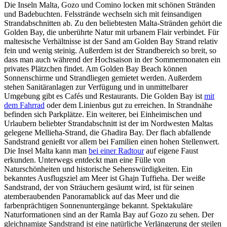
Die Inseln Malta, Gozo und Comino locken mit schönen Stränden
und Badebuchten. Felsstrände wechseln sich mit feinsandigen
Strandabschnitten ab. Zu den beliebtesten Malta-Stränden gehört die
Golden Bay, die unberührte Natur mit urbanem Flair verbindet. Für
maltesische Verhältnisse ist der Sand am Golden Bay Strand relativ
fein und wenig steinig. Außerdem ist der Strandbereich so breit, so
dass man auch während der Hochsaison in der Sommermonaten ein
privates Plätzchen findet. Am Golden Bay Beach können
Sonnenschirme und Strandliegen gemietet werden. Außerdem
stehen Sanitäranlagen zur Verfügung und in unmittelbarer
Umgebung gibt es Cafés und Restaurants. Die Golden Bay ist
mit
dem Fahrrad
oder dem Linienbus gut zu erreichen. In Strandnähe
befinden sich Parkplätze. Ein weiterer, bei Einheimischen und
Urlaubern beliebter Strandabschnitt ist der im Nordwesten Maltas
gelegene Mellieħa-Strand, die Għadira Bay. Der flach abfallende
Sandstrand genießt vor allem bei Familien einen hohen Stellenwert.
Die Insel Malta kann man
bei einer Radtour
auf eigene Faust
erkunden. Unterwegs entdeckt man eine Fülle von
Naturschönheiten und historische Sehenswürdigkeiten. Ein
bekanntes Ausflugsziel am Meer ist Ghajn Tuffieha. Der weiße
Sandstrand, der von Sträuchern gesäumt wird, ist für seinen
atemberaubenden Panoramablick auf das Meer und die
farbenprächtigen Sonnenuntergänge bekannt. Spektakuläre
Naturformationen sind an der Ramla Bay auf Gozo zu sehen. Der
gleichnamige Sandstrand ist eine natürliche Verlängerung der steilen