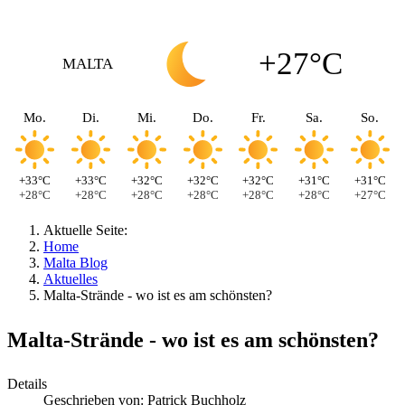
+27°C
MALTA
Mo.
Di.
Mi.
Do.
Fr.
Sa.
So.
+33°C
+33°C
+32°C
+32°C
+32°C
+31°C
+31°C
+28°C
+28°C
+28°C
+28°C
+28°C
+28°C
+27°C
Aktuelle Seite:
Home
Malta Blog
Aktuelles
Malta-Strände - wo ist es am schönsten?
Malta-Strände - wo ist es am schönsten?
Details
Geschrieben von:
Patrick Buchholz