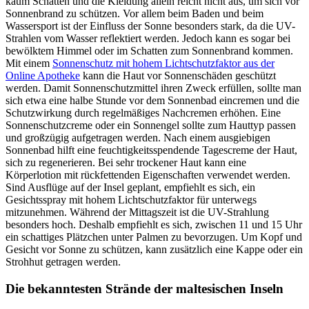
kaum Schatten und die Kleidung allein reicht nicht aus, um sich vor
Sonnenbrand zu schützen. Vor allem beim Baden und beim
Wassersport ist der Einfluss der Sonne besonders stark, da die UV-
Strahlen vom Wasser reflektiert werden. Jedoch kann es sogar bei
bewölktem Himmel oder im Schatten zum Sonnenbrand kommen.
Mit einem
Sonnenschutz mit hohem Lichtschutzfaktor aus der
Online Apotheke
kann die Haut vor Sonnenschäden geschützt
werden. Damit Sonnenschutzmittel ihren Zweck erfüllen, sollte man
sich etwa eine halbe Stunde vor dem Sonnenbad eincremen und die
Schutzwirkung durch regelmäßiges Nachcremen erhöhen. Eine
Sonnenschutzcreme oder ein Sonnengel sollte zum Hauttyp passen
und großzügig aufgetragen werden. Nach einem ausgiebigen
Sonnenbad hilft eine feuchtigkeitsspendende Tagescreme der Haut,
sich zu regenerieren. Bei sehr trockener Haut kann eine
Körperlotion mit rückfettenden Eigenschaften verwendet werden.
Sind Ausflüge auf der Insel geplant, empfiehlt es sich, ein
Gesichtsspray mit hohem Lichtschutzfaktor für unterwegs
mitzunehmen. Während der Mittagszeit ist die UV-Strahlung
besonders hoch. Deshalb empfiehlt es sich, zwischen 11 und 15 Uhr
ein schattiges Plätzchen unter Palmen zu bevorzugen. Um Kopf und
Gesicht vor Sonne zu schützen, kann zusätzlich eine Kappe oder ein
Strohhut getragen werden.
Die bekanntesten Strände der maltesischen Inseln