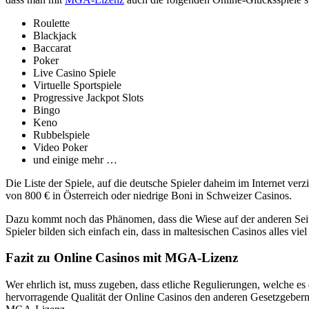
Roulette
Blackjack
Baccarat
Poker
Live Casino Spiele
Virtuelle Sportspiele
Progressive Jackpot Slots
Bingo
Keno
Rubbelspiele
Video Poker
und einige mehr …
Die Liste der Spiele, auf die deutsche Spieler daheim im Internet ve
von 800 € in Österreich oder niedrige Boni in Schweizer Casinos.
Dazu kommt noch das Phänomen, dass die Wiese auf der anderen Seite 
Spieler bilden sich einfach ein, dass in maltesischen Casinos alles vi
Fazit zu Online Casinos mit MGA-Lizenz
Wer ehrlich ist, muss zugeben, dass etliche Regulierungen, welche e
hervorragende Qualität der Online Casinos den anderen Gesetzgebern