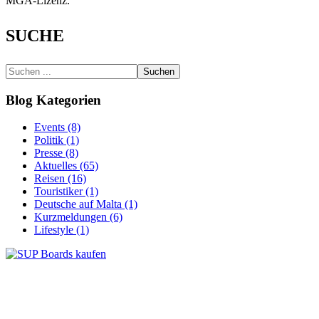
MGA-Lizenz.
SUCHE
Suchen
Blog Kategorien
Events (8)
Politik (1)
Presse (8)
Aktuelles (65)
Reisen (16)
Touristiker (1)
Deutsche auf Malta (1)
Kurzmeldungen (6)
Lifestyle (1)