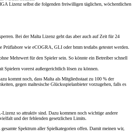
GA Lizenz selbst die folgenden freiwilligen täglichen, wöchentlichen
perren. Bei der Malta Lizenz geht das aber auch auf Zeit für 24
ige Prüflabore wie eCOGRA, GLI oder bmm testlabs getestet werden.
ne Mehrwert für den Spieler sein. So könnte ein Betreiber schnell
Spielern vorerst außergerichtlich lösen zu können.
Dazu kommt noch, dass Malta als Mitgliedsstaat zu 100 % der
keiten, gegen maltesische Glücksspielanbieter vorzugehen, falls es
A-Lizenz so attraktiv sind. Dazu kommen noch wichtige andere
ielfalt und der fehlenden gesetzlichen Limits.
as gesamte Spektrum aller Spielkategorien offen. Damit meinen wir,