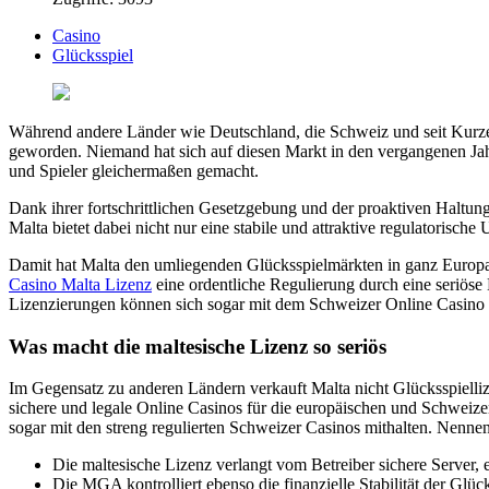
Casino
Glücksspiel
Während andere Länder wie Deutschland, die Schweiz und seit Kurzem
geworden. Niemand hat sich auf diesen Markt in den vergangenen Jahre
und Spieler gleichermaßen gemacht.
Dank ihrer fortschrittlichen Gesetzgebung und der proaktiven Haltung
Malta bietet dabei nicht nur eine stabile und attraktive regulatorisc
Damit hat Malta den umliegenden Glücksspielmärkten in ganz Europa
Casino Malta Lizenz
eine ordentliche Regulierung durch eine seriöse
Lizenzierungen können sich sogar mit dem Schweizer Online Casino 
Was macht die maltesische Lizenz so seriös
Im Gegensatz zu anderen Ländern verkauft Malta nicht Glücksspielli
sichere und legale Online Casinos für die europäischen und Schweize
sogar mit den streng regulierten Schweizer Casinos mithalten. Nenn
Die maltesische Lizenz verlangt vom Betreiber sichere Serve
Die MGA kontrolliert ebenso die finanzielle Stabilität der Glü