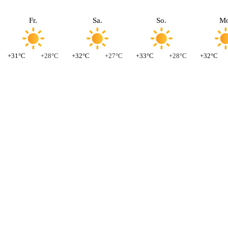
Fr.
Sa.
So.
Mo
+31°C
+28°C
+32°C
+27°C
+33°C
+28°C
+32°C