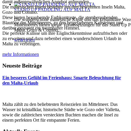
damit außergewöhnlichen Angebot anfreunden.
Die maltesischen Inseln bestehen aus drei bewohnten Inseln Malta,
STAND UP PADDLING AUF MALTA
Gozo und Comino.
Diese bieten bezaubernde Farbkontraste, die atemberaubenden
Die wunderschöne maltesische Küste und das kristallklare Was
Blautöne des Mittelmeeres, zu den beigefarbenen Kaltsteinen und
Mittelmeeres bieten ideale Voraussetzungen für das Stand Up P
darüber gespannt ein traumhafter Himmel.
Malta, Gozo & Comino...
Die perfekte Kulisse um ihre Englischkenntnisse aufzufrischen oder
zu erweitern und dazu nebenbei einen wunderschönen Urlaub in
weiterlesen
Malta zu verbringen.
mehr Informationen
Neueste Beiträge
Ein besseres Gefühl im Ferienhaus: Smarte Beleuchtung für
den Malta-Urlaub
Malta zählt zu den beliebtesten Reisezielen im Mittelmeer. Das
Wasser ist kristallklar, historische Städte wie Gozo oder Valletta,
sowie die zahlreichen versteckten Buchten machen die Insel zu
einem perfekten Ort für entspannte Ferien.