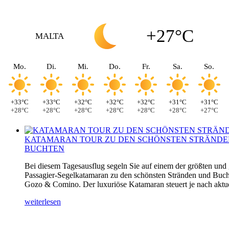
+27°C
MALTA
Mo.
Di.
Mi.
Do.
Fr.
Sa.
So.
+33°C
+33°C
+32°C
+32°C
+32°C
+31°C
+31°C
+28°C
+28°C
+28°C
+28°C
+28°C
+28°C
+27°C
KATAMARAN TOUR ZU DEN SCHÖNSTEN STRÄNDE
BUCHTEN
Bei diesem Tagesausflug segeln Sie auf einem der größten und
Passagier-Segelkatamaran zu den schönsten Stränden und Buch
Gozo & Comino. Der luxuriöse Katamaran steuert je nach aktuel
weiterlesen