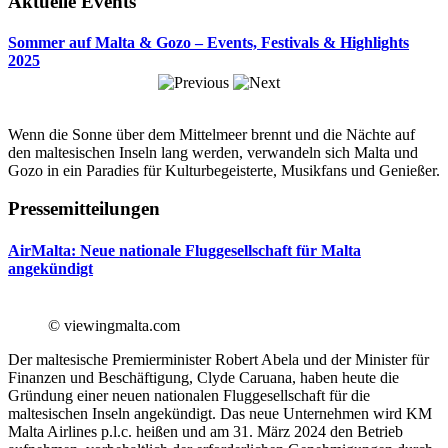
Aktuelle Events
Sommer auf Malta & Gozo – Events, Festivals & Highlights
2025
Wenn die Sonne über dem Mittelmeer brennt und die Nächte auf
den maltesischen Inseln lang werden, verwandeln sich Malta und
Gozo in ein Paradies für Kulturbegeisterte, Musikfans und Genießer.
Pressemitteilungen
AirMalta: Neue nationale Fluggesellschaft für Malta
angekündigt
© viewingmalta.com
Der maltesische Premierminister Robert Abela und der Minister für
Finanzen und Beschäftigung, Clyde Caruana, haben heute die
Gründung einer neuen nationalen Fluggesellschaft für die
maltesischen Inseln angekündigt. Das neue Unternehmen wird KM
Malta Airlines p.l.c. heißen und am 31. März 2024 den Betrieb