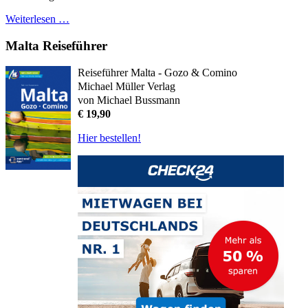
Weiterlesen …
Malta Reiseführer
Reiseführer Malta - Gozo & Comino
Michael Müller Verlag
von Michael Bussmann
€ 19,90
Hier bestellen!