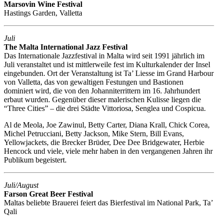
Marsovin Wine Festival
Hastings Garden, Valletta
Juli
The Malta International Jazz Festival
Das Internationale Jazzfestival in Malta wird seit 1991 jährlich im
Juli veranstaltet und ist mittlerweile fest im Kulturkalender der Insel
eingebunden. Ort der Veranstaltung ist Ta’ Liesse im Grand Harbour
von Valletta, das von gewaltigen Festungen und Bastionen
dominiert wird, die von den Johanniterrittern im 16. Jahrhundert
erbaut wurden. Gegenüber dieser malerischen Kulisse liegen die
“Three Cities” – die drei Städte Vittoriosa, Senglea und Cospicua.
Al de Meola, Joe Zawinul, Betty Carter, Diana Krall, Chick Corea,
Michel Petrucciani, Betty Jackson, Mike Stern, Bill Evans,
Yellowjackets, die Brecker Brüder, Dee Dee Bridgewater, Herbie
Hencock und viele, viele mehr haben in den vergangenen Jahren ihr
Publikum begeistert.
Juli/August
Farson Great Beer Festival
Maltas beliebte Brauerei feiert das Bierfestival im National Park, Ta’
Qali