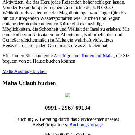
Aktivitäten, die das Herz jedes Reisenden höher schlagen lassen.
Von der Erkundung der reichen Geschichte der UNESCO-
Weltkulturerbestätten wie der Megalithtempel von Ħaġar Qim bis
hin zu aufregenden Wassersportarten wie Tauchen und Segeln
entlang der atemberaubenden Küste gibt es unzählige
Möglichkeiten, die Schönheit und Vielfalt der Insel zu erleben. Mit
einer Fülle von Aktivitäten für Abenteurer, Kulturliebhaber und
Genießer gleichermaßen ist Malta ein wahrhaft vielseitiges
Reiseziel, das für jeden Geschmack etwas zu bieten hat.
Hier finden Sie spannende
Ausflüge und Touren auf Malta
, die Sie
bequem von zu Hause buchen können.
Malta Ausflüge buchen
Malta Urlaub buchen
0991 - 2967 69134
Buchung & Beratung durch das Servicecenter unseres
Reisebüropartners:
Buchungsanfrage
Mo-Fr 08:00-18:00 Uhr