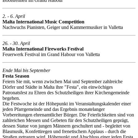
Bootsrennen im Grand Habour
2. - 6. April
Malta International Music Competition
Nachwuchs Pianisten, Geiger und Kammermusiker in Valletta
26. - 30. April
Malta International Fireworks Festival
Feuerwerk Festival im Grand Habour von Valletta
Ende Mai bis September
Festa Season
Feiern Sie mit, wenn zwischen Mai und September zahlreiche
Dörfer und Städte in Malta ihre "Festa", ein einwöchiges
Patronatsfest zu Ehren des Schutzheiligen ihrer Kirchengemeinde
begehen.
Die Festwoche ist der Höhepunkt im Veranstaltungskalender einer
jeden Pfarrgemeinde und das Ergebnis monatelanger
Vorbereitungen ehrenamtlicher Bürger. Die Feierlichkeiten sind von
zahlreichen Messen und Gebeten für den Schutzheiligen geprägt,
dessen Statue von jungen Männern geschultert und - begleitet von
Blasmusik, Konfettiregen und frenetischem Applaus - durch die
Straßen getragen wird. Höhepunkt und Abschluss einer jeden Festa,