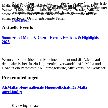
Die Insel Comino wird schon in der Antike erwähnt. Durch de
Malta zählt zu den beliebtesten Reisezielen im Mittelmeer. Das
Thymian geriet der Honig besonders aromatisch. Im Mittelalter
Wasser ist kristallklar, historische Städte wie Gozo oder Valletta,
Gefangenen Kümmel angebaut, daher auch der Name
…
sowie die zahlreichen versteckten Buchten machen die Insel zu
einem perfekten Ort für entspannte Ferien.
weiterlesen
Aktuelle Events
Sommer auf Malta & Gozo – Events, Festivals & Highlights
2025
Wenn die Sonne über dem Mittelmeer brennt und die Nächte auf
den maltesischen Inseln lang werden, verwandeln sich Malta und
Gozo in ein Paradies für Kulturbegeisterte, Musikfans und Genießer.
Pressemitteilungen
AirMalta: Neue nationale Fluggesellschaft für Malta
angekündigt
© viewingmalta.com