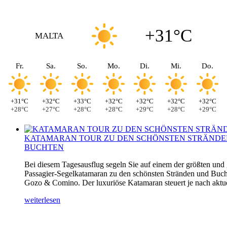
+31°C
MALTA
Fr.
Sa.
So.
Mo.
Di.
Mi.
Do.
+31°C
+32°C
+33°C
+32°C
+32°C
+32°C
+32°C
+28°C
+27°C
+28°C
+28°C
+29°C
+28°C
+29°C
KATAMARAN TOUR ZU DEN SCHÖNSTEN STRÄNDE
BUCHTEN
Bei diesem Tagesausflug segeln Sie auf einem der größten und
Passagier-Segelkatamaran zu den schönsten Stränden und Buch
Gozo & Comino. Der luxuriöse Katamaran steuert je nach aktuel
weiterlesen