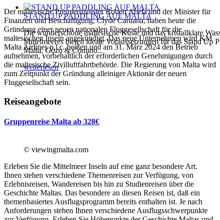
Der maltesische Premierminister Robert Abela und der Minister für
STAND UP PADDLING AUF MALTA
Finanzen und Beschäftigung, Clyde Caruana, haben heute die
Gründung einer neuen nationalen Fluggesellschaft für die
Die wunderschöne maltesische Küste und das kristallklare Was
maltesischen Inseln angekündigt. Das neue Unternehmen wird KM
Mittelmeeres bieten ideale Voraussetzungen für das Stand Up P
Malta Airlines p.l.c. heißen und am 31. März 2024 den Betrieb
Malta, Gozo & Comino...
aufnehmen, vorbehaltlich der erforderlichen Genehmigungen durch
die maltesische Zivilluftfahrtbehörde. Die Regierung von Malta wird
weiterlesen
zum Zeitpunkt der Gründung alleiniger Aktionär der neuen
Fluggesellschaft sein.
Reiseangebote
Gruppenreise Malta ab 328€
© viewingmalta.com
Erleben Sie die Mittelmeer Inseln auf eine ganz besondere Art.
Ihnen stehen verschiedene Themenreisen zur Verfügung, von
Erlebnisreisen, Wandereisen bis hin zu Studienreisen über die
Geschichte Maltas. Das besondere an diesen Reisen ist, daß ein
themenbasiertes Ausflugsprogramm bereits enthalten ist. Je nach
Anforderungen stehen Ihnen verschiedene Ausflugsschwerpunkte
zur Verfügung. Erleben Sie Höhepunkte der Geschichte Maltas und