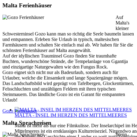
Malta Ferienhäuser
Auf
Malta's
kleiner
Schwesterninsel Gozo kann man so richtig die Seele baumeln lassen
und entspannen. Erleben Sie Urlaub in typisch, maltesischen
Farmhäusern und schalten Sie einfach mal ab. Wir haben für Sie die
schönsten Ferienhäuser auf Malta ausgewählt.
Auf der idyllischen Trauminsel Gozo finden Sie traumhafte
Buchten, wunderschöne Strände, die Tempelanlage von Ggantija
und einzigartige Naturgewalten wie den Fungus Rock.
Gozo eignet sich nicht nur als Badeurlaub, sondern auch für
Urlauber, welche die Einsamkeit und lange Spaziergänge mögen.
Das Landschaftsbild wird geprägt von Tafelbergen, Glockentürmen,
Felsschluchten und unzähligen Feldern mit ihren typischen
Steinmauern. Das ländliche Gozo ist ein Garant für entspannten
Urlaub!
Gozo Farmhäuser
MALTA - INSEL IM HERZEN DES MITTELMEERES
Malta Sprachreisen
Malta ist mehr als nur eine Filmkulisse. Der Inselarchipel im H
Mittelmeeres ist ein erstklassiges Kulturreiseziel. Nirgendwo 
Wenn
die Spuren der Geschichte eines Landes so weit zurückverfolg