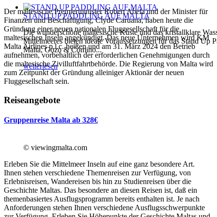
Der maltesische Premierminister Robert Abela und der Minister für
STAND UP PADDLING AUF MALTA
Finanzen und Beschäftigung, Clyde Caruana, haben heute die
Gründung einer neuen nationalen Fluggesellschaft für die
Die wunderschöne maltesische Küste und das kristallklare Was
maltesischen Inseln angekündigt. Das neue Unternehmen wird KM
Mittelmeeres bieten ideale Voraussetzungen für das Stand Up P
Malta Airlines p.l.c. heißen und am 31. März 2024 den Betrieb
Malta, Gozo & Comino...
aufnehmen, vorbehaltlich der erforderlichen Genehmigungen durch
die maltesische Zivilluftfahrtbehörde. Die Regierung von Malta wird
weiterlesen
zum Zeitpunkt der Gründung alleiniger Aktionär der neuen
Fluggesellschaft sein.
Reiseangebote
Gruppenreise Malta ab 328€
© viewingmalta.com
Erleben Sie die Mittelmeer Inseln auf eine ganz besondere Art.
Ihnen stehen verschiedene Themenreisen zur Verfügung, von
Erlebnisreisen, Wandereisen bis hin zu Studienreisen über die
Geschichte Maltas. Das besondere an diesen Reisen ist, daß ein
themenbasiertes Ausflugsprogramm bereits enthalten ist. Je nach
Anforderungen stehen Ihnen verschiedene Ausflugsschwerpunkte
zur Verfügung. Erleben Sie Höhepunkte der Geschichte Maltas und