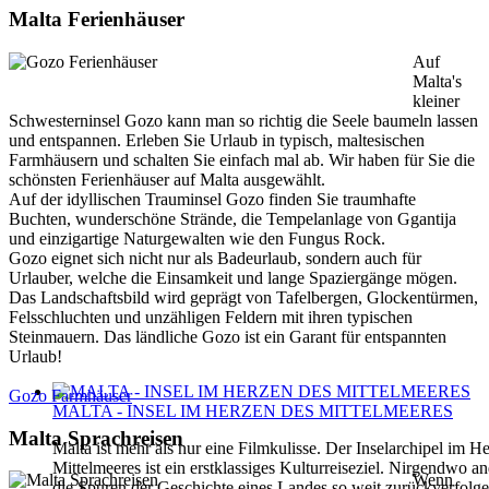
Malta Ferienhäuser
Auf
Malta's
kleiner
Schwesterninsel Gozo kann man so richtig die Seele baumeln lassen
und entspannen. Erleben Sie Urlaub in typisch, maltesischen
Farmhäusern und schalten Sie einfach mal ab. Wir haben für Sie die
schönsten Ferienhäuser auf Malta ausgewählt.
Auf der idyllischen Trauminsel Gozo finden Sie traumhafte
Buchten, wunderschöne Strände, die Tempelanlage von Ggantija
und einzigartige Naturgewalten wie den Fungus Rock.
Gozo eignet sich nicht nur als Badeurlaub, sondern auch für
Urlauber, welche die Einsamkeit und lange Spaziergänge mögen.
Das Landschaftsbild wird geprägt von Tafelbergen, Glockentürmen,
Felsschluchten und unzähligen Feldern mit ihren typischen
Steinmauern. Das ländliche Gozo ist ein Garant für entspannten
Urlaub!
Gozo Farmhäuser
MALTA - INSEL IM HERZEN DES MITTELMEERES
Malta Sprachreisen
Malta ist mehr als nur eine Filmkulisse. Der Inselarchipel im H
Mittelmeeres ist ein erstklassiges Kulturreiseziel. Nirgendwo 
Wenn
die Spuren der Geschichte eines Landes so weit zurückverfolg