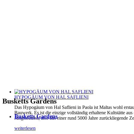
HYPOGÄUM VON HAL SAFLIENI
Busketts Gardens
Das Hypogäum von Hal Saflieni in Paola ist Maltas wohl erstau
Bauwerk. Es ist die einzige vollständig erhaltene Kultstätte aus
Busketts Gardens
Jungsteinzeit, also aus einer rund 5000 Jahre zurückliegende Ze
weiterlesen