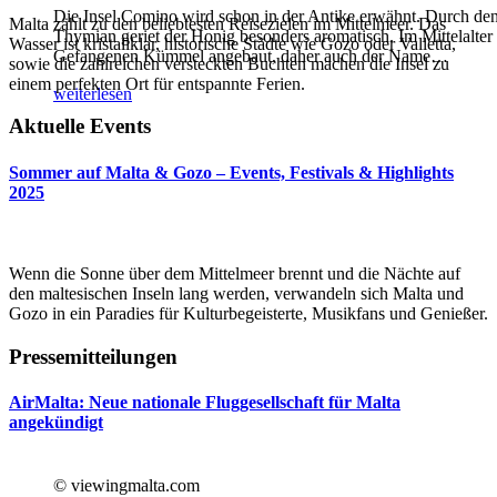
Die Insel Comino wird schon in der Antike erwähnt. Durch de
Malta zählt zu den beliebtesten Reisezielen im Mittelmeer. Das
Thymian geriet der Honig besonders aromatisch. Im Mittelalter
Wasser ist kristallklar, historische Städte wie Gozo oder Valletta,
Gefangenen Kümmel angebaut, daher auch der Name
…
sowie die zahlreichen versteckten Buchten machen die Insel zu
einem perfekten Ort für entspannte Ferien.
weiterlesen
Aktuelle Events
Sommer auf Malta & Gozo – Events, Festivals & Highlights
2025
Wenn die Sonne über dem Mittelmeer brennt und die Nächte auf
den maltesischen Inseln lang werden, verwandeln sich Malta und
Gozo in ein Paradies für Kulturbegeisterte, Musikfans und Genießer.
Pressemitteilungen
AirMalta: Neue nationale Fluggesellschaft für Malta
angekündigt
© viewingmalta.com