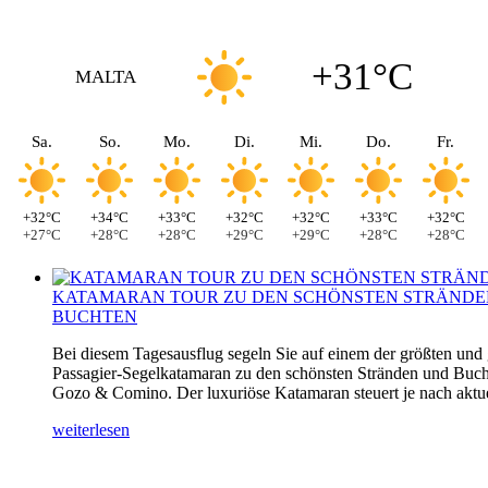
+31°C
MALTA
Sa.
So.
Mo.
Di.
Mi.
Do.
Fr.
+32°C
+34°C
+33°C
+32°C
+32°C
+33°C
+32°C
+27°C
+28°C
+28°C
+29°C
+29°C
+28°C
+28°C
KATAMARAN TOUR ZU DEN SCHÖNSTEN STRÄNDE
BUCHTEN
Bei diesem Tagesausflug segeln Sie auf einem der größten und
Passagier-Segelkatamaran zu den schönsten Stränden und Buch
Gozo & Comino. Der luxuriöse Katamaran steuert je nach aktuel
weiterlesen