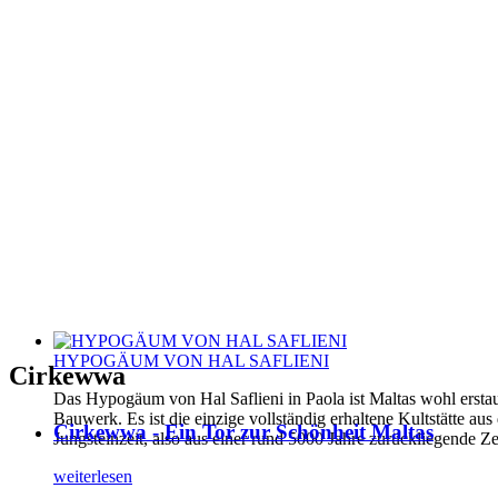
HYPOGÄUM VON HAL SAFLIENI
Cirkewwa
Das Hypogäum von Hal Saflieni in Paola ist Maltas wohl erstau
Bauwerk. Es ist die einzige vollständig erhaltene Kultstätte aus
Cirkewwa - Ein Tor zur Schönheit Maltas
Jungsteinzeit, also aus einer rund 5000 Jahre zurückliegende Ze
weiterlesen