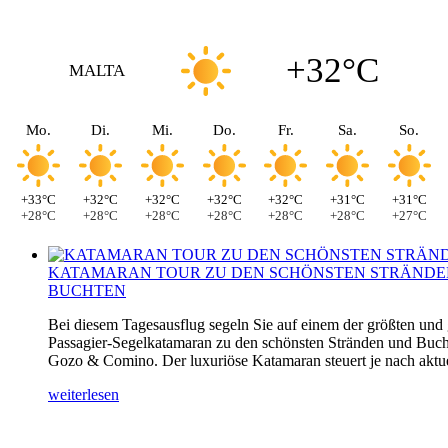
+32°C
MALTA
Mo.
Di.
Mi.
Do.
Fr.
Sa.
So.
+33°C
+32°C
+32°C
+32°C
+32°C
+31°C
+31°C
+28°C
+28°C
+28°C
+28°C
+28°C
+28°C
+27°C
KATAMARAN TOUR ZU DEN SCHÖNSTEN STRÄNDE
BUCHTEN
Bei diesem Tagesausflug segeln Sie auf einem der größten und
Passagier-Segelkatamaran zu den schönsten Stränden und Buch
Gozo & Comino. Der luxuriöse Katamaran steuert je nach aktuel
weiterlesen