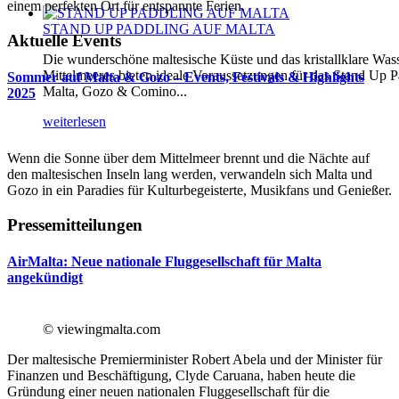
einem perfekten Ort für entspannte Ferien.
STAND UP PADDLING AUF MALTA
Aktuelle Events
Die wunderschöne maltesische Küste und das kristallklare Was
Mittelmeeres bieten ideale Voraussetzungen für das Stand Up P
Sommer auf Malta & Gozo – Events, Festivals & Highlights
Malta, Gozo & Comino...
2025
weiterlesen
Wenn die Sonne über dem Mittelmeer brennt und die Nächte auf
den maltesischen Inseln lang werden, verwandeln sich Malta und
Gozo in ein Paradies für Kulturbegeisterte, Musikfans und Genießer.
Pressemitteilungen
AirMalta: Neue nationale Fluggesellschaft für Malta
angekündigt
© viewingmalta.com
Der maltesische Premierminister Robert Abela und der Minister für
Finanzen und Beschäftigung, Clyde Caruana, haben heute die
Gründung einer neuen nationalen Fluggesellschaft für die