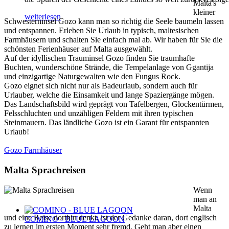
Malta's
kleiner
weiterlesen
Schwesterninsel Gozo kann man so richtig die Seele baumeln lassen
und entspannen. Erleben Sie Urlaub in typisch, maltesischen
Farmhäusern und schalten Sie einfach mal ab. Wir haben für Sie die
schönsten Ferienhäuser auf Malta ausgewählt.
Auf der idyllischen Trauminsel Gozo finden Sie traumhafte
Buchten, wunderschöne Strände, die Tempelanlage von Ggantija
und einzigartige Naturgewalten wie den Fungus Rock.
Gozo eignet sich nicht nur als Badeurlaub, sondern auch für
Urlauber, welche die Einsamkeit und lange Spaziergänge mögen.
Das Landschaftsbild wird geprägt von Tafelbergen, Glockentürmen,
Felsschluchten und unzähligen Feldern mit ihren typischen
Steinmauern. Das ländliche Gozo ist ein Garant für entspannten
Urlaub!
Gozo Farmhäuser
Malta Sprachreisen
Wenn
man an
Malta
und eine Reise dorthin denkt, ist der Gedanke daran, dort englisch
COMINO - BLUE LAGOON
zu lernen im ersten Moment sehr fremd. Geht man aber einen