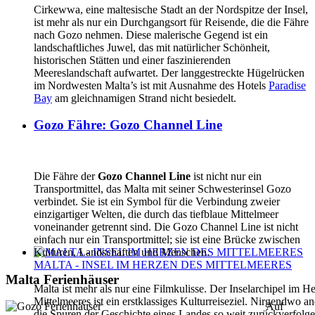
Cirkewwa, eine maltesische Stadt an der Nordspitze der Insel,
ist mehr als nur ein Durchgangsort für Reisende, die die Fähre
nach Gozo nehmen. Diese malerische Gegend ist ein
landschaftliches Juwel, das mit natürlicher Schönheit,
historischen Stätten und einer faszinierenden
Meereslandschaft aufwartet. Der langgestreckte Hügelrücken
im Nordwesten Malta’s ist mit Ausnahme des Hotels
Paradise
Bay
am gleichnamigen Strand nicht besiedelt.
Gozo Fähre: Gozo Channel Line
Die Fähre der
Gozo Channel Line
ist nicht nur ein
Transportmittel, das Malta mit seiner Schwesterinsel Gozo
verbindet. Sie ist ein Symbol für die Verbindung zweier
einzigartiger Welten, die durch das tiefblaue Mittelmeer
voneinander getrennt sind. Die Gozo Channel Line ist nicht
einfach nur ein Transportmittel; sie ist eine Brücke zwischen
Kulturen, Landschaften und Menschen.
MALTA - INSEL IM HERZEN DES MITTELMEERES
Malta Ferienhäuser
Malta ist mehr als nur eine Filmkulisse. Der Inselarchipel im H
Mittelmeeres ist ein erstklassiges Kulturreiseziel. Nirgendwo 
Auf
die Spuren der Geschichte eines Landes so weit zurückverfolg