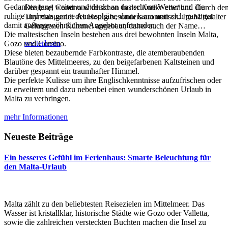
Gedankengang weiter und denkt an das schöne Wetter und die
Die Insel Comino wird schon in der Antike erwähnt. Durch de
ruhige und entspannte Atmosphäre, dann kann man sich ganz gut
Thymian geriet der Honig besonders aromatisch. Im Mittelalter
damit außergewöhnlichen Angebot anfreunden.
Gefangenen Kümmel angebaut, daher auch der Name
…
Die maltesischen Inseln bestehen aus drei bewohnten Inseln Malta,
weiterlesen
Gozo und Comino.
Diese bieten bezaubernde Farbkontraste, die atemberaubenden
Blautöne des Mittelmeeres, zu den beigefarbenen Kaltsteinen und
darüber gespannt ein traumhafter Himmel.
Die perfekte Kulisse um ihre Englischkenntnisse aufzufrischen oder
zu erweitern und dazu nebenbei einen wunderschönen Urlaub in
Malta zu verbringen.
mehr Informationen
Neueste Beiträge
Ein besseres Gefühl im Ferienhaus: Smarte Beleuchtung für
den Malta-Urlaub
Malta zählt zu den beliebtesten Reisezielen im Mittelmeer. Das
Wasser ist kristallklar, historische Städte wie Gozo oder Valletta,
sowie die zahlreichen versteckten Buchten machen die Insel zu