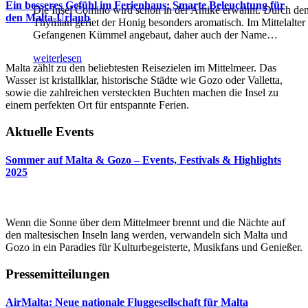
Ein besseres Gefühl im Ferienhaus: Smarte Beleuchtung für
Die Insel Comino wird schon in der Antike erwähnt. Durch de
den Malta-Urlaub
Thymian geriet der Honig besonders aromatisch. Im Mittelalter
Gefangenen Kümmel angebaut, daher auch der Name
…
weiterlesen
Malta zählt zu den beliebtesten Reisezielen im Mittelmeer. Das
Wasser ist kristallklar, historische Städte wie Gozo oder Valletta,
sowie die zahlreichen versteckten Buchten machen die Insel zu
einem perfekten Ort für entspannte Ferien.
Aktuelle Events
Sommer auf Malta & Gozo – Events, Festivals & Highlights
2025
Wenn die Sonne über dem Mittelmeer brennt und die Nächte auf
den maltesischen Inseln lang werden, verwandeln sich Malta und
Gozo in ein Paradies für Kulturbegeisterte, Musikfans und Genießer.
Pressemitteilungen
AirMalta: Neue nationale Fluggesellschaft für Malta