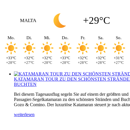
+29°C
MALTA
Mo.
Di.
Mi.
Do.
Fr.
Sa.
So.
+33°C
+32°C
+32°C
+33°C
+32°C
+32°C
+31°C
+28°C
+27°C
+28°C
+28°C
+28°C
+28°C
+27°C
KATAMARAN TOUR ZU DEN SCHÖNSTEN STRÄNDE
BUCHTEN
Bei diesem Tagesausflug segeln Sie auf einem der größten und
Passagier-Segelkatamaran zu den schönsten Stränden und Buch
Gozo & Comino. Der luxuriöse Katamaran steuert je nach aktuel
weiterlesen