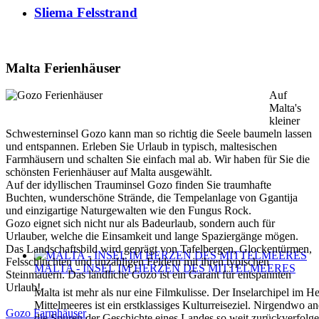
Sliema Felsstrand
Malta Ferienhäuser
Auf
Malta's
kleiner
Schwesterninsel Gozo kann man so richtig die Seele baumeln lassen
und entspannen. Erleben Sie Urlaub in typisch, maltesischen
Farmhäusern und schalten Sie einfach mal ab. Wir haben für Sie die
schönsten Ferienhäuser auf Malta ausgewählt.
Auf der idyllischen Trauminsel Gozo finden Sie traumhafte
Buchten, wunderschöne Strände, die Tempelanlage von Ggantija
und einzigartige Naturgewalten wie den Fungus Rock.
Gozo eignet sich nicht nur als Badeurlaub, sondern auch für
Urlauber, welche die Einsamkeit und lange Spaziergänge mögen.
Das Landschaftsbild wird geprägt von Tafelbergen, Glockentürmen,
Felsschluchten und unzähligen Feldern mit ihren typischen
MALTA - INSEL IM HERZEN DES MITTELMEERES
Steinmauern. Das ländliche Gozo ist ein Garant für entspannten
Urlaub!
Malta ist mehr als nur eine Filmkulisse. Der Inselarchipel im H
Mittelmeeres ist ein erstklassiges Kulturreiseziel. Nirgendwo 
Gozo Farmhäuser
die Spuren der Geschichte eines Landes so weit zurückverfolg