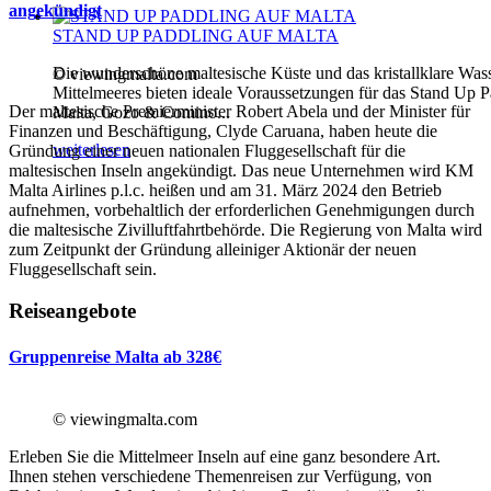
angekündigt
STAND UP PADDLING AUF MALTA
Die wunderschöne maltesische Küste und das kristallklare Was
© viewingmalta.com
Mittelmeeres bieten ideale Voraussetzungen für das Stand Up P
Der maltesische Premierminister Robert Abela und der Minister für
Malta, Gozo & Comino...
Finanzen und Beschäftigung, Clyde Caruana, haben heute die
weiterlesen
Gründung einer neuen nationalen Fluggesellschaft für die
maltesischen Inseln angekündigt. Das neue Unternehmen wird KM
Malta Airlines p.l.c. heißen und am 31. März 2024 den Betrieb
aufnehmen, vorbehaltlich der erforderlichen Genehmigungen durch
die maltesische Zivilluftfahrtbehörde. Die Regierung von Malta wird
zum Zeitpunkt der Gründung alleiniger Aktionär der neuen
Fluggesellschaft sein.
Reiseangebote
Gruppenreise Malta ab 328€
© viewingmalta.com
Erleben Sie die Mittelmeer Inseln auf eine ganz besondere Art.
Ihnen stehen verschiedene Themenreisen zur Verfügung, von