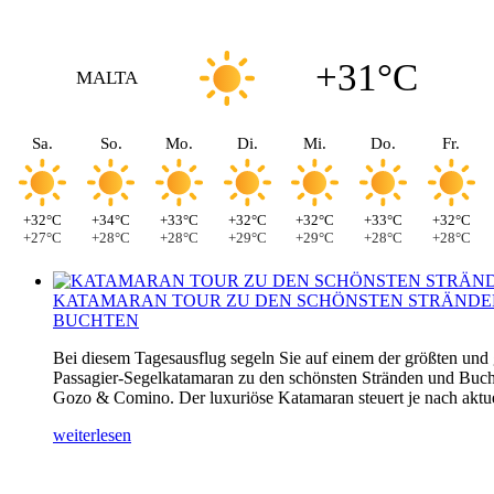
+31°C
MALTA
Sa.
So.
Mo.
Di.
Mi.
Do.
Fr.
+32°C
+34°C
+33°C
+32°C
+32°C
+33°C
+32°C
+27°C
+28°C
+28°C
+29°C
+29°C
+28°C
+28°C
KATAMARAN TOUR ZU DEN SCHÖNSTEN STRÄNDE
BUCHTEN
Bei diesem Tagesausflug segeln Sie auf einem der größten und
Passagier-Segelkatamaran zu den schönsten Stränden und Buch
Gozo & Comino. Der luxuriöse Katamaran steuert je nach aktuel
weiterlesen