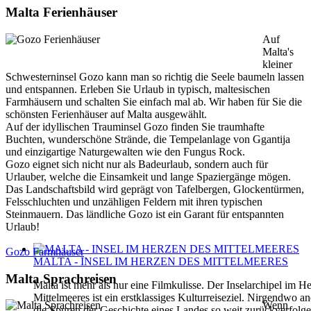
Malta Ferienhäuser
Auf
Malta's
kleiner
Schwesterninsel Gozo kann man so richtig die Seele baumeln lassen
und entspannen. Erleben Sie Urlaub in typisch, maltesischen
Farmhäusern und schalten Sie einfach mal ab. Wir haben für Sie die
schönsten Ferienhäuser auf Malta ausgewählt.
Auf der idyllischen Trauminsel Gozo finden Sie traumhafte
Buchten, wunderschöne Strände, die Tempelanlage von Ggantija
und einzigartige Naturgewalten wie den Fungus Rock.
Gozo eignet sich nicht nur als Badeurlaub, sondern auch für
Urlauber, welche die Einsamkeit und lange Spaziergänge mögen.
Das Landschaftsbild wird geprägt von Tafelbergen, Glockentürmen,
Felsschluchten und unzähligen Feldern mit ihren typischen
Steinmauern. Das ländliche Gozo ist ein Garant für entspannten
Urlaub!
Gozo Farmhäuser
MALTA - INSEL IM HERZEN DES MITTELMEERES
Malta Sprachreisen
Malta ist mehr als nur eine Filmkulisse. Der Inselarchipel im H
Mittelmeeres ist ein erstklassiges Kulturreiseziel. Nirgendwo 
Wenn
die Spuren der Geschichte eines Landes so weit zurückverfolg