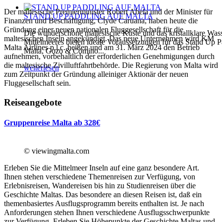
Der maltesische Premierminister Robert Abela und der Minister für
STAND UP PADDLING AUF MALTA
Finanzen und Beschäftigung, Clyde Caruana, haben heute die
Gründung einer neuen nationalen Fluggesellschaft für die
Die wunderschöne maltesische Küste und das kristallklare Was
maltesischen Inseln angekündigt. Das neue Unternehmen wird KM
Mittelmeeres bieten ideale Voraussetzungen für das Stand Up P
Malta Airlines p.l.c. heißen und am 31. März 2024 den Betrieb
Malta, Gozo & Comino...
aufnehmen, vorbehaltlich der erforderlichen Genehmigungen durch
die maltesische Zivilluftfahrtbehörde. Die Regierung von Malta wird
weiterlesen
zum Zeitpunkt der Gründung alleiniger Aktionär der neuen
Fluggesellschaft sein.
Reiseangebote
Gruppenreise Malta ab 328€
© viewingmalta.com
Erleben Sie die Mittelmeer Inseln auf eine ganz besondere Art.
Ihnen stehen verschiedene Themenreisen zur Verfügung, von
Erlebnisreisen, Wandereisen bis hin zu Studienreisen über die
Geschichte Maltas. Das besondere an diesen Reisen ist, daß ein
themenbasiertes Ausflugsprogramm bereits enthalten ist. Je nach
Anforderungen stehen Ihnen verschiedene Ausflugsschwerpunkte
zur Verfügung. Erleben Sie Höhepunkte der Geschichte Maltas und