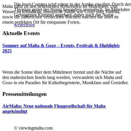
Die Insel Comino wird schon in der Antike erwähnt. Durch de
Malta zählt zu den beliebtesten Reisezielen im Mittelmeer. Das
Thymian geriet der Honig besonders aromatisch. Im Mittelalter
Wasser ist kristallklar, historische Städte wie Gozo oder Valletta,
Gefangenen Kümmel angebaut, daher auch der Name
…
sowie die zahlreichen versteckten Buchten machen die Insel zu
einem perfekten Ort für entspannte Ferien.
weiterlesen
Aktuelle Events
Sommer auf Malta & Gozo – Events, Festivals & Highlights
2025
Wenn die Sonne über dem Mittelmeer brennt und die Nächte auf
den maltesischen Inseln lang werden, verwandeln sich Malta und
Gozo in ein Paradies für Kulturbegeisterte, Musikfans und Genießer.
Pressemitteilungen
AirMalta: Neue nationale Fluggesellschaft für Malta
angekündigt
© viewingmalta.com