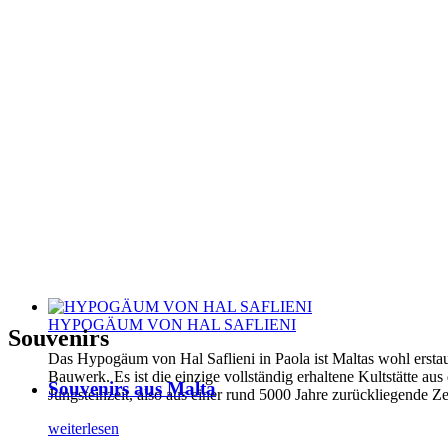
HYPOGÄUM VON HAL SAFLIENI
Souvenirs
Das Hypogäum von Hal Saflieni in Paola ist Maltas wohl erstau
Bauwerk. Es ist die einzige vollständig erhaltene Kultstätte aus
Souvenirs aus Malta
Jungsteinzeit, also aus einer rund 5000 Jahre zurückliegende Ze
weiterlesen