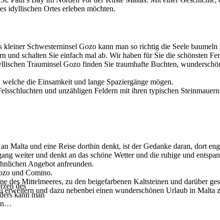
ses idyllischen Ortes erleben möchten.
s kleiner Schwesterninsel Gozo kann man so richtig die Seele baumeln 
n und schalten Sie einfach mal ab. Wir haben für Sie die schönsten Fe
yllischen Trauminsel Gozo finden Sie traumhafte Buchten, wunderschön
r, welche die Einsamkeit und lange Spaziergänge mögen.
lsschluchten und unzähligen Feldern mit ihren typischen Steinmauern.
n Malta und eine Reise dorthin denkt, ist der Gedanke daran, dort eng
ng weiter und denkt an das schöne Wetter und die ruhige und entspa
hnlichen Angebot anfreunden.
 Gozo und Comino.
ne des Mittelmeeres, zu den beigefarbenen Kaltsteinen und darüber ge
erzen des
 zu erweitern und dazu nebenbei einen wunderschönen Urlaub in Malta z
anders kann man
en
…