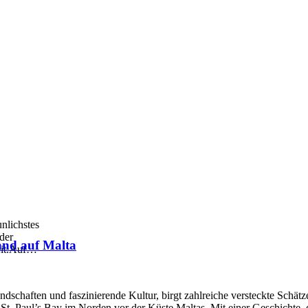
nlichstes
 der
land auf Malta
it.Auf
…
schaften und faszinierende Kultur, birgt zahlreiche versteckte Schätze
 St. Paul’s Bay im Norden vor der Küste Maltas. Mit einer Geschichte, die