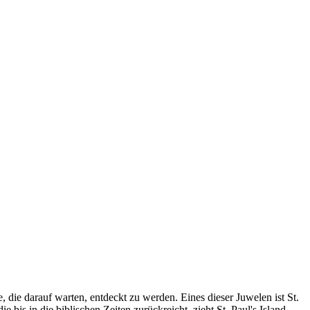
, die darauf warten, entdeckt zu werden. Eines dieser Juwelen ist St.
 bis in die biblischen Zeiten zurückreicht, zieht St. Paul's Island