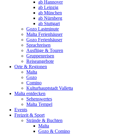
ab Hannover
ab Leipzig
ab München
ab Nürnberg
ab Stuttgart
Gozo Lastminute
Malta Ferienhäuser
Gozo Ferienhäuser
Sprachreisen
Ausflüge & Touren
Gruppenreisen
Reiseangebote
Orte & Regionen
Malta
Gozo
Comino
Kulturhauptstadt Valletta
Malta entdecken
Sehenswertes
Malta Tempel
Events
Freizeit & Sport
Strände & Buchten
Malta
Gozo & Comino