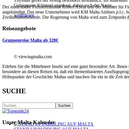
Thymian geriet der Honig besonders aromatisch. Im Mittelalter
Gefangenen Kümmel angebaut, daher auch der Name
…
Der maltesische Premierminister Robert Abela und der Minister für F
angekündigt. Das neue Unternehmen wird KM Malta Airlines p.l.c. h
weiterlesen
Zivilluftfahrtbehörde. Die Regierung von Malta wird zum Zeitpunkt d
Reiseangebote
Gruppenreise Malta ab 328€
© viewingmalta.com
Erleben Sie die Mittelmeer Inseln auf eine ganz besondere Art. Ihne
besondere an diesen Reisen ist, daß ein themenbasiertes Ausflugspro
Höhepunkte der Geschichte Maltas und tauchen Sie ein in die Zeit der
SUCHE
Suchen
Unser Malta Kalender