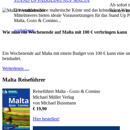
STAND UP PADDLING AUF MALTA
Ab sofort 
Die wunderschöne maltesische Küste und das kristallklare Was
von den In
Mittelmeeres bieten ideale Voraussetzungen für das Stand Up P
Malta, Gozo & Comino...
weiterlesen
Wie man ein Wochenende auf Malta mit 100 € verbringen kann
Ein Wochenende auf Malta mit einem Budget von 100 € kann eine unte
beinhaltet.
Weiterlesen …
Malta Reiseführer
Reiseführer Malta - Gozo & Comino
Michael Müller Verlag
von Michael Bussmann
€ 19,90
Hier bestellen!