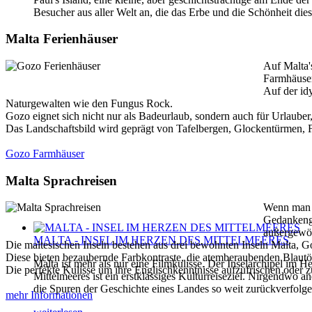
Besucher aus aller Welt an, die das Erbe und die Schönheit die
Malta Ferienhäuser
Auf Malta'
Farmhäuser
Auf der id
Naturgewalten wie den Fungus Rock.
Gozo eignet sich nicht nur als Badeurlaub, sondern auch für Urlaube
Das Landschaftsbild wird geprägt von Tafelbergen, Glockentürmen, Fe
Gozo Farmhäuser
Malta Sprachreisen
Wenn man a
Gedankenga
außergewö
MALTA - INSEL IM HERZEN DES MITTELMEERES
Die maltesischen Inseln bestehen aus drei bewohnten Inseln Malta,
Diese bieten bezaubernde Farbkontraste, die atemberaubenden Blautö
Malta ist mehr als nur eine Filmkulisse. Der Inselarchipel im H
Die perfekte Kulisse um ihre Englischkenntnisse aufzufrischen oder
Mittelmeeres ist ein erstklassiges Kulturreiseziel. Nirgendwo 
die Spuren der Geschichte eines Landes so weit zurückverfolg
mehr Informationen