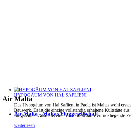
HYPOGÄUM VON HAL SAFLIENI
Air Malta
Das Hypogäum von Hal Saflieni in Paola ist Maltas wohl erstau
Bauwerk. Es ist die einzige vollständig erhaltene Kultstätte aus
Air Malta - Maltas Fluggesellschaft
Jungsteinzeit, also aus einer rund 5000 Jahre zurückliegende Ze
weiterlesen