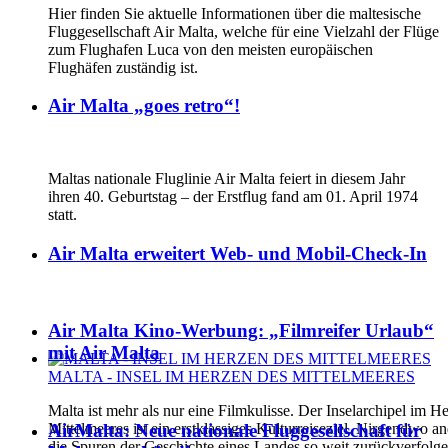
Hier finden Sie aktuelle Informationen über die maltesische
Fluggesellschaft Air Malta, welche für eine Vielzahl der Flüge
zum Flughafen Luca von den meisten europäischen
Flughäfen zuständig ist.
Air Malta „goes retro“!
Maltas nationale Fluglinie Air Malta feiert in diesem Jahr
ihren 40. Geburtstag – der Erstflug fand am 01. April 1974
statt.
Air Malta erweitert Web- und Mobil-Check-In
Air Malta Kino-Werbung: „Filmreifer Urlaub“
mit Air Malta
MALTA - INSEL IM HERZEN DES MITTELMEERES
Malta ist mehr als nur eine Filmkulisse. Der Inselarchipel im H
AirMalta: Neue nationale Fluggesellschaft für
Mittelmeeres ist ein erstklassiges Kulturreiseziel. Nirgendwo 
die Spuren der Geschichte eines Landes so weit zurückverfolg