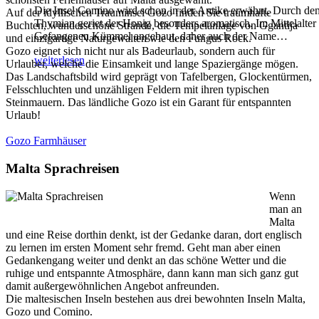
Die Insel Comino wird schon in der Antike erwähnt. Durch de
Auf der idyllischen Trauminsel Gozo finden Sie traumhafte
Thymian geriet der Honig besonders aromatisch. Im Mittelalter
Buchten, wunderschöne Strände, die Tempelanlage von Ggantija
Gefangenen Kümmel angebaut, daher auch der Name
…
und einzigartige Naturgewalten wie den Fungus Rock.
Gozo eignet sich nicht nur als Badeurlaub, sondern auch für
weiterlesen
Urlauber, welche die Einsamkeit und lange Spaziergänge mögen.
Das Landschaftsbild wird geprägt von Tafelbergen, Glockentürmen,
Felsschluchten und unzähligen Feldern mit ihren typischen
Steinmauern. Das ländliche Gozo ist ein Garant für entspannten
Urlaub!
Gozo Farmhäuser
Malta Sprachreisen
Wenn
man an
Malta
und eine Reise dorthin denkt, ist der Gedanke daran, dort englisch
zu lernen im ersten Moment sehr fremd. Geht man aber einen
Gedankengang weiter und denkt an das schöne Wetter und die
ruhige und entspannte Atmosphäre, dann kann man sich ganz gut
damit außergewöhnlichen Angebot anfreunden.
Die maltesischen Inseln bestehen aus drei bewohnten Inseln Malta,
Gozo und Comino.