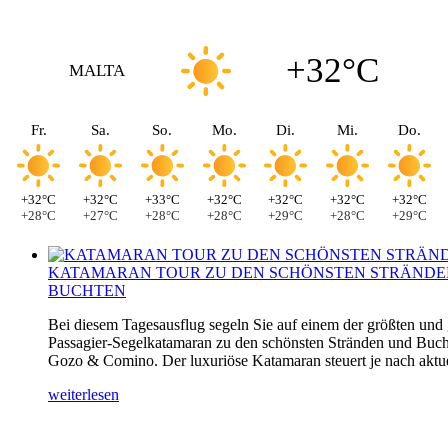
+32°C
MALTA
Fr.
Sa.
So.
Mo.
Di.
Mi.
Do.
+32°C
+32°C
+33°C
+32°C
+32°C
+32°C
+32°C
+28°C
+27°C
+28°C
+28°C
+29°C
+28°C
+29°C
KATAMARAN TOUR ZU DEN SCHÖNSTEN STRÄNDE
BUCHTEN
Bei diesem Tagesausflug segeln Sie auf einem der größten und
Passagier-Segelkatamaran zu den schönsten Stränden und Buch
Gozo & Comino. Der luxuriöse Katamaran steuert je nach aktuel
weiterlesen