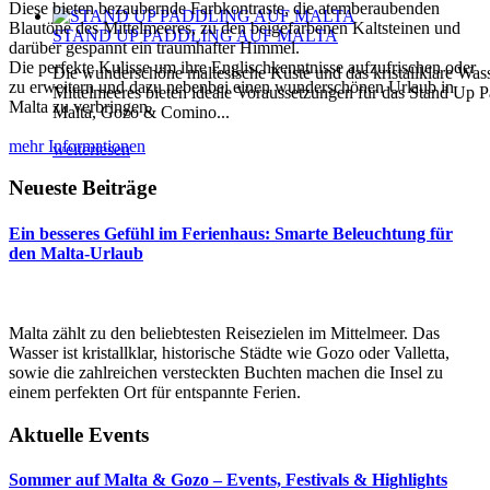
Diese bieten bezaubernde Farbkontraste, die atemberaubenden
Blautöne des Mittelmeeres, zu den beigefarbenen Kaltsteinen und
STAND UP PADDLING AUF MALTA
darüber gespannt ein traumhafter Himmel.
Die perfekte Kulisse um ihre Englischkenntnisse aufzufrischen oder
Die wunderschöne maltesische Küste und das kristallklare Was
zu erweitern und dazu nebenbei einen wunderschönen Urlaub in
Mittelmeeres bieten ideale Voraussetzungen für das Stand Up P
Malta zu verbringen.
Malta, Gozo & Comino...
mehr Informationen
weiterlesen
Neueste Beiträge
Ein besseres Gefühl im Ferienhaus: Smarte Beleuchtung für
den Malta-Urlaub
Malta zählt zu den beliebtesten Reisezielen im Mittelmeer. Das
Wasser ist kristallklar, historische Städte wie Gozo oder Valletta,
sowie die zahlreichen versteckten Buchten machen die Insel zu
einem perfekten Ort für entspannte Ferien.
Aktuelle Events
Sommer auf Malta & Gozo – Events, Festivals & Highlights