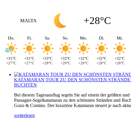
+28°C
MALTA
Do.
Fr.
Sa.
So.
Mo.
Di.
Mi.
+31°C
+31°C
+33°C
+32°C
+32°C
+32°C
+32°C
+27°C
+27°C
+28°C
+29°C
+29°C
+28°C
+28°C
KATAMARAN TOUR ZU DEN SCHÖNSTEN STRÄNDE
BUCHTEN
Bei diesem Tagesausflug segeln Sie auf einem der größten und
Passagier-Segelkatamaran zu den schönsten Stränden und Buch
Gozo & Comino. Der luxuriöse Katamaran steuert je nach aktuel
weiterlesen