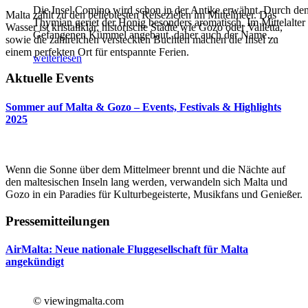
Die Insel Comino wird schon in der Antike erwähnt. Durch de
Malta zählt zu den beliebtesten Reisezielen im Mittelmeer. Das
Thymian geriet der Honig besonders aromatisch. Im Mittelalter
Wasser ist kristallklar, historische Städte wie Gozo oder Valletta,
Gefangenen Kümmel angebaut, daher auch der Name
…
sowie die zahlreichen versteckten Buchten machen die Insel zu
einem perfekten Ort für entspannte Ferien.
weiterlesen
Aktuelle Events
Sommer auf Malta & Gozo – Events, Festivals & Highlights
2025
Wenn die Sonne über dem Mittelmeer brennt und die Nächte auf
den maltesischen Inseln lang werden, verwandeln sich Malta und
Gozo in ein Paradies für Kulturbegeisterte, Musikfans und Genießer.
Pressemitteilungen
AirMalta: Neue nationale Fluggesellschaft für Malta
angekündigt
© viewingmalta.com