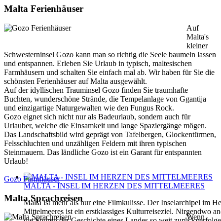
Malta Ferienhäuser
Auf
Malta's
kleiner
Schwesterninsel Gozo kann man so richtig die Seele baumeln lassen
und entspannen. Erleben Sie Urlaub in typisch, maltesischen
Farmhäusern und schalten Sie einfach mal ab. Wir haben für Sie die
schönsten Ferienhäuser auf Malta ausgewählt.
Auf der idyllischen Trauminsel Gozo finden Sie traumhafte
Buchten, wunderschöne Strände, die Tempelanlage von Ggantija
und einzigartige Naturgewalten wie den Fungus Rock.
Gozo eignet sich nicht nur als Badeurlaub, sondern auch für
Urlauber, welche die Einsamkeit und lange Spaziergänge mögen.
Das Landschaftsbild wird geprägt von Tafelbergen, Glockentürmen,
Felsschluchten und unzähligen Feldern mit ihren typischen
Steinmauern. Das ländliche Gozo ist ein Garant für entspannten
Urlaub!
Gozo Farmhäuser
MALTA - INSEL IM HERZEN DES MITTELMEERES
Malta Sprachreisen
Malta ist mehr als nur eine Filmkulisse. Der Inselarchipel im H
Mittelmeeres ist ein erstklassiges Kulturreiseziel. Nirgendwo 
Wenn
die Spuren der Geschichte eines Landes so weit zurückverfolg