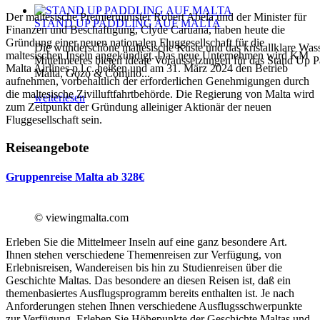
Der maltesische Premierminister Robert Abela und der Minister für
STAND UP PADDLING AUF MALTA
Finanzen und Beschäftigung, Clyde Caruana, haben heute die
Gründung einer neuen nationalen Fluggesellschaft für die
Die wunderschöne maltesische Küste und das kristallklare Was
maltesischen Inseln angekündigt. Das neue Unternehmen wird KM
Mittelmeeres bieten ideale Voraussetzungen für das Stand Up P
Malta Airlines p.l.c. heißen und am 31. März 2024 den Betrieb
Malta, Gozo & Comino...
aufnehmen, vorbehaltlich der erforderlichen Genehmigungen durch
die maltesische Zivilluftfahrtbehörde. Die Regierung von Malta wird
weiterlesen
zum Zeitpunkt der Gründung alleiniger Aktionär der neuen
Fluggesellschaft sein.
Reiseangebote
Gruppenreise Malta ab 328€
© viewingmalta.com
Erleben Sie die Mittelmeer Inseln auf eine ganz besondere Art.
Ihnen stehen verschiedene Themenreisen zur Verfügung, von
Erlebnisreisen, Wandereisen bis hin zu Studienreisen über die
Geschichte Maltas. Das besondere an diesen Reisen ist, daß ein
themenbasiertes Ausflugsprogramm bereits enthalten ist. Je nach
Anforderungen stehen Ihnen verschiedene Ausflugsschwerpunkte
zur Verfügung. Erleben Sie Höhepunkte der Geschichte Maltas und