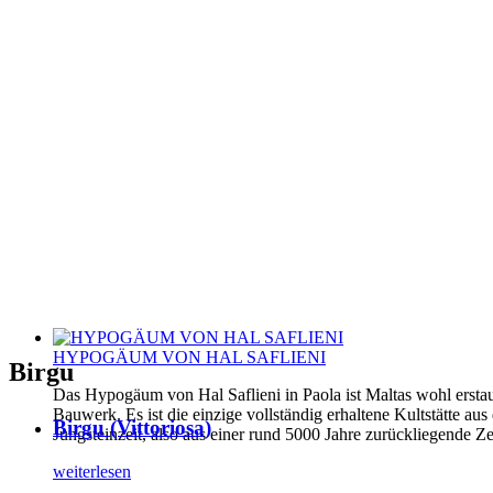
HYPOGÄUM VON HAL SAFLIENI
Birgu
Das Hypogäum von Hal Saflieni in Paola ist Maltas wohl erstau
Bauwerk. Es ist die einzige vollständig erhaltene Kultstätte aus
Birgu (Vittoriosa)
Jungsteinzeit, also aus einer rund 5000 Jahre zurückliegende Ze
weiterlesen