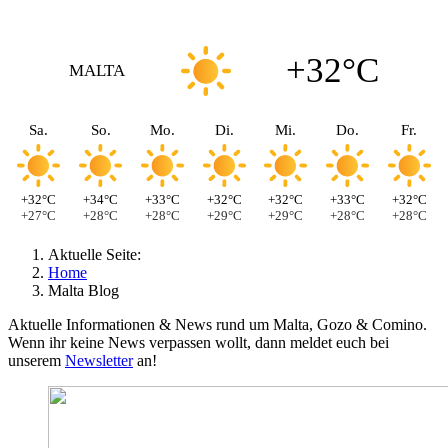
+32°C
MALTA
Sa.
So.
Mo.
Di.
Mi.
Do.
Fr.
+32°C
+34°C
+33°C
+32°C
+32°C
+33°C
+32°C
+27°C
+28°C
+28°C
+29°C
+29°C
+28°C
+28°C
Aktuelle Seite:
Home
Malta Blog
Aktuelle Informationen & News rund um Malta, Gozo & Comino.
Wenn ihr keine News verpassen wollt, dann meldet euch bei
unserem
Newsletter
an!